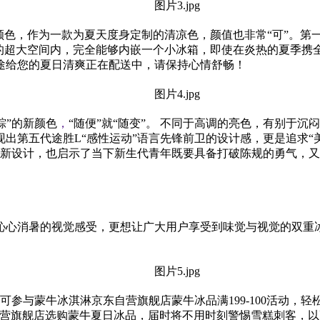
颜色，作为一款为夏天度身定制的清凉色，颜值也非常“可”。
的超大空间内，完全能够内嵌一个小冰箱，即使在炎热的夏季携全
途给您的夏日清爽正在配送中，请保持心情舒畅！
粽”的新颜色
，
“随便”就“随变”。 不同于高调的亮色，有别于沉
出第五代途胜L“感
性
运动”语言先锋前卫的设计感，更是追求“美
新设计，也启示了当下新生代青年既要具备打破陈规的勇气，又
沁心消暑的视觉感受，更想让广大用户享受到味觉与视觉的双重
即可参与蒙牛冰淇淋京东自营旗舰店蒙牛冰品满199-100活动，
自营旗舰店选购蒙牛夏日冰品，届时将不用时刻警惕雪糕刺客，