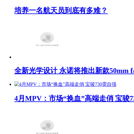
培养一名航天员到底有多难？
全新光学设计 永诺将推出新款50mm f/1
4月MPV：市场“换血”高端走俏 宝骏7