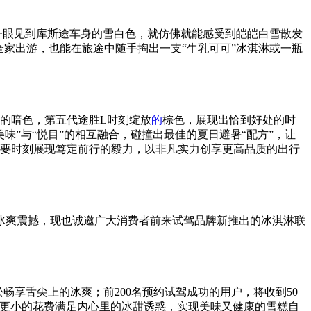
第一眼见到库斯途车身的雪白色，就仿佛就能感受到皑皑白雪散发
家出游，也能在旅途中随手掏出一支“牛乳可可”冰淇淋或一瓶
闷的暗色，第五代途胜L时刻绽放
的
棕色，展现出恰到好处的时
味”与“悦目”的相互融合，碰撞出最佳的夏日避暑“配方”，让
要时刻展现笃定前行的毅力，以非凡实力创享更高品质的出行
冰爽震撼，现也诚邀广大消费者前来试驾品牌新推出的冰淇淋联
轻松畅享舌尖上的冰爽；前200名预约试驾成功的用户，将收到50
以更小的花费满足内心里的冰甜诱惑，实现美味又健康的雪糕自