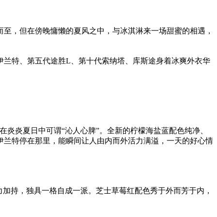
而至，但在傍晚慵懒的夏风之中，与冰淇淋来一场甜蜜的相遇，
伊兰特、第五代途胜L、第十代索纳塔、库斯途身着冰爽外衣华
在炎炎夏日中可谓“沁人心脾”。全新的柠檬海盐蓝配色纯净、
伊兰特停在那里，能瞬间让人由内而外活力满溢，一天的好心情
力加持，独具一格自成一派。芝士草莓红配色秀于外而芳于内，