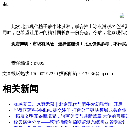
由。
此次北京现代携手蒙牛冰淇淋，联合推出冰淇淋联名色消
同时，也希望让用户的
精神
面貌多一份姿态。今后，北京现代
免责声明：市场有风险，选择需谨慎！此文仅供参考，不作买
关键词：
责任编辑：kj005
文章投诉热线:156 0057 2229 投诉邮箱:29132 36@qq.com
相关新闻
冻感夏日、冰爽无限｜北京现代与蒙牛梦幻联动，开启一
毕得医药科创板IPO提交注册 打造分子砌块领域龙头企业
“拓展文明互鉴新境界，谱写美美与共新篇章|大使的宝
经典病例分享——移宇持续葡萄糖监测系统陕西省专家讨