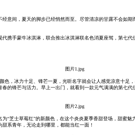
不经意间，夏天的脚步已经悄然而至。尽管清凉的甘露不会如期
现代携手蒙牛冰淇淋，联合推出冰淇淋联名色消夏座驾，第七代
。
新颜色，冰力十足、锋芒一夏，光听名字就会让人感觉凉意十足，
青春的锋芒与活力。早上一出门，就看到一款元气满满的第七代
名为“芝士草莓红”的新颜色，在这个炎炎夏季香甜登场，甜蜜魅
为甜系青年，无论走到哪里，都能当红一面！