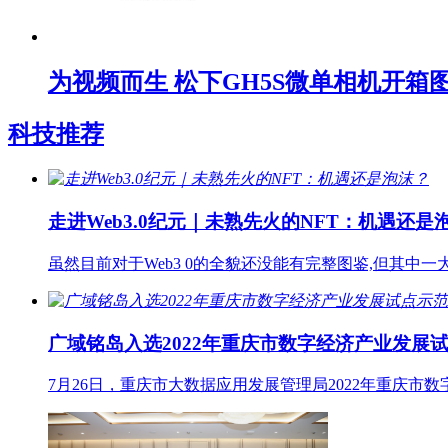
为视频而生 松下GH5S微单相机开箱
科技推荐
走进Web3.0纪元｜未熟先火的NFT：机遇还是
虽然目前对于Web3 0的全貌还没能有完整图鉴,但其中一
广域铭岛入选2022年重庆市数字经济产业发展
7月26日，重庆市大数据应用发展管理局2022年重庆