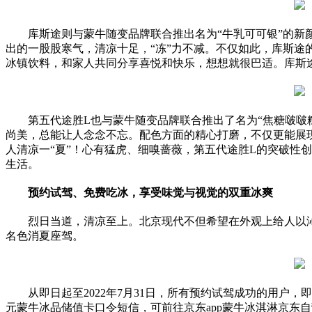
库斯途则与蒙牛随变品牌联合推出名为“牛乳可可银”的新
出的一股股寒气，清凉十足，“冻”力不减。不仅如此，库斯途
冰镇饮料，和家人共同分享喜悦和快乐，想想就很巴适。库斯
第五代途胜L也与蒙牛随变品牌联合推出了名为“焦糖啵啵
尚美，总能让人念念不忘。配色方面的精心打磨，不仅更能展现
人清凉一“夏”！心有猛虎、细嗅蔷薇，第五代途胜L的突破
性
创
生活。
预约试驾、免费吃冰，享受味觉与视觉的双重冰爽
烈日当道，清凉至上。北京现代不但希望在外观上给人以
名色消夏座驾。
从即日起至2022年7月31日，所有预约试驾成功的用户，
元蒙牛冰品储值卡口令短信，可前往京东app蒙牛冰淇淋京东