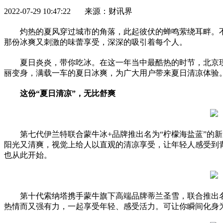
2022-07-29 10:47:22 来源：财讯界
灼热的夏风穿过城市的角落，此起彼伏的蝉鸣萦绕耳畔。
那份冰爽又刺激的味蕾享受，深深的吸引着每个人。
夏日炎炎，带你吃冰。在这一年当中最酷热的时节，北京
丽变身，满载一车的夏日冰爽，为广大用户带来夏日清凉体验
这份“夏日清凉”，无比舒爽
第七代伊兰特联合蒙牛冰+品牌推出名为“柠檬海盐蓝”的
阳光又清爽，视觉上给人以直观的清凉享受，让年轻人感受到
也从此开始。
第十代索纳塔携手蒙牛旗下高端品牌蒂兰圣雪，联合推出
热情而又强有力，一起享受年轻、感受活力。可让你瞬间化身