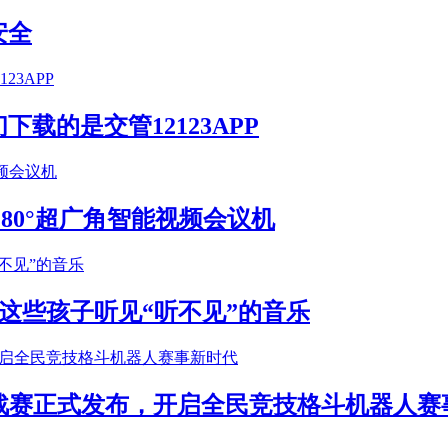
安全
载的是交管12123APP
S 180°超广角智能视频会议机
这些孩子听见“听不见”的音乐
年挑战赛正式发布，开启全民竞技格斗机器人赛