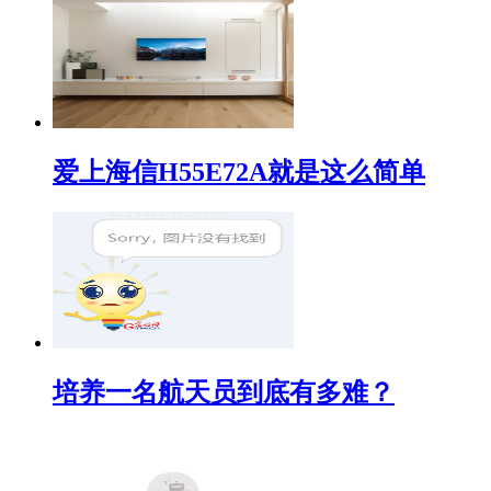
爱上海信H55E72A就是这么简单
培养一名航天员到底有多难？