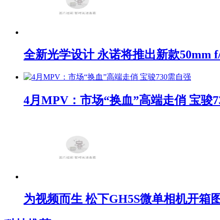
全新光学设计 永诺将推出新款50mm f/1
4月MPV：市场“换血”高端走俏 宝骏7
为视频而生 松下GH5S微单相机开箱