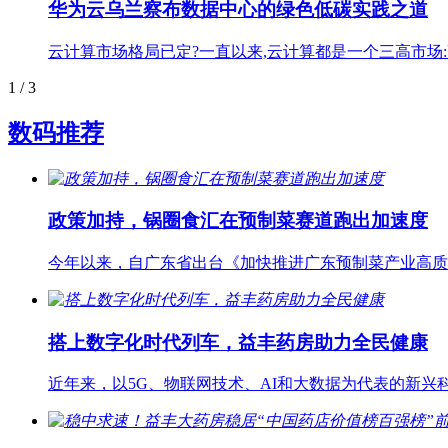
​华为云乌兰察布数据中心的绿色低碳实践之道
云计算市场格局已定?一直以来,云计算都是一个三高市场
1
/ 3
数码推荐
政策加持，锅圈食汇在预制菜赛道跑出加速度
今年以来，自广东省出台《加快推进广东预制菜产业高质
搭上数字化时代列车，益丰药房助力全民健康
近年来，以5G、物联网技术、AI和大数据为代表的新