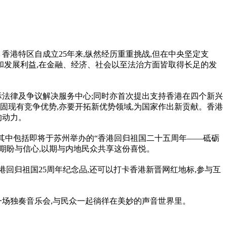
香港特区自成立25年来,纵然经历重重挑战,但在
中央
坚定支
和发展利益,在
金融
、经济、社会以至法治方面皆取得长足的发
际法律及争议解决服务中心;同时亦首次提出支持香港在四个新兴
固现有竞争优势,亦要开拓新优势领域,为
国家
作出新贡献。香港
的动力。
,其中包括即将于苏州举办的“香港回归祖国二十五
周年
——砥砺
的期盼与信心,以期与内地民众共享这份喜悦。
港回归祖国25
周年
纪念品,还可以打卡香港新晋网红地标,参与互
一场独奏音乐会,与民众一起徜徉在美妙的声音世界里。