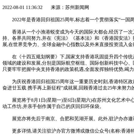
2022-08-01 11:36:32 来源：苏州新闻网
2022年是香港回归祖国25
周年
,标志着一个
贯彻
落实
“
一国
香港从一个小渔港蜕变成为今天的国际大都会,经历了一次
持、各界共同努力,并在《宪法》《基本法》和《香港国安法》护
展,在世界竞争力、全球
金融
中心指数以及外来直接
投资
流入金
在《十四五规划纲要》下,
国家
支持香港巩固提升四个传统
领域的建设和发展,分别是国际航空枢纽、国际创新科技中心、
只要牢牢把握
中央
支持香港的政策机遇,全面发挥独特优势,竭
为庆祝香港回归祖国25
周年
这一重要历史时刻,香港特区政
奋进廿五载 携手再上新征程”成就展,回顾香港过去25年来努力的
展览将于8月1日(星期一)至6日(星期六)在苏州文化艺术
动工作坊,并亲手创作属于自己的庆回归环保袋。
展览亦将先后于南京、合肥和芜湖开展。此外,驻沪办亦邀
更多详情,请关注驻沪办官方微博或
微信
公众号(名称:香港