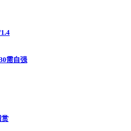
.4
30需自强
图赏