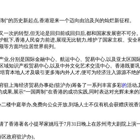
两制
”的历史新起点,香港迎来一个迈向由治及兴的灿烂新征程。
又一次的转型,但无论是回归前或回归后,都和
国家
发展密不可分。
航下,香港人民奋力前进,展现无比韧力,维护了
国家
主权、安全
额等方面均位居世界前列。
产业,分别是国际
金融
中心、航运中心、贸易中心,以及亚太区国
区域知识产权贸易中心,以及中外文化艺术交流中心。香港既要巩
力培育本地人才及吸引更多海内外人才,便可为经济注入源源不绝
府驻上海经济贸易办事处(驻沪办)筹备了一系列丰富多彩
的
活动
成果,展示“
一国两制
”在香港的成功实践,同时表达对光辉未来
中心二楼中庭举办,免费向公众开放,到场人士不仅有机会获赠庆祝香
请了香港著名小提琴家姚珏于7月31日晚上在苏州湾大剧院上演
特区政府驻沪办)。