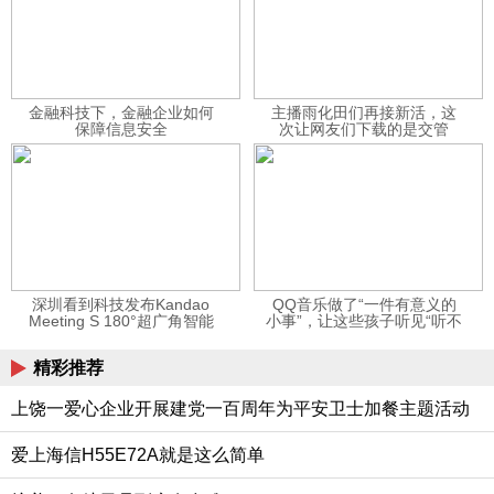
金融科技下，金融企业如何
主播雨化田们再接新活，这
保障信息安全
次让网友们下载的是交管
12123APP
深圳看到科技发布Kandao
QQ音乐做了“一件有意义的
Meeting S 180°超广角智能
小事”，让这些孩子听见“听不
视频会议机
见”的音乐
精彩推荐
上饶一爱心企业开展建党一百周年为平安卫士加餐主题活动
爱上海信H55E72A就是这么简单