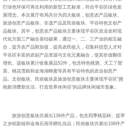
打绿色环保可再生利用的新型工艺标准，符合
平
谷区绿色发
展理念。本次展厅布局共分为四大板块，创意农产品板块、
旅游创意产品板块、非遗产品及民俗板块、
平
谷特色文创产
品板块。其中，创意农产品板块主要体现
平
谷区农业农村现
代化方面三产融合喜结硕果，通过一、二、三产业的相互融
合，提升农产品附加值，提高农民收入，召集科技型人才对
平
谷区丰富的农副产品资源与文化元素融合，使其价值翻倍
增长。该板块累计收集展品52件，包含特色桃酒、天工丫髻
茶、桃花雪糕和金海湖蜂蜜等具有
平
谷特色的农业创意产
品。文创板块、民俗板块及旅游创意板块主要体现
平
谷区“拥
抱新消费新生活、打造世界休闲谷”的品牌休闲城市形象。
旅游创意板块共展出136件产品，包含四季桃花杯、提琴
之乡钥匙链和金海石画等赠礼佳品；民俗板块共展出108件产