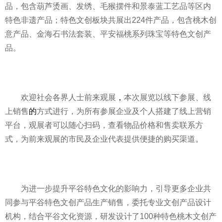
品，包含葫芦烫画、发绣、毛猴摆件和景泰蓝工艺品等区内
特色非遗产品；特色文创板块共展出224件产品，包含桃木创
意产品、金海石书法套装、
平
安福桃系列珠宝等特色文创产
品。
欢迎社会各界人士前来观展
，
本次展览以线下参展、线
上销售
的
方式进行，为所有参展企业及个人搭建了线上营销
平
台，观展者可以随心扫码，查看物品价格和售卖联系方
式，为前来观展的市民及企业代表提供便捷的购买渠道。
为进一步提升
平
谷特色文化的影响力，引导更多企业共
同参与
平
谷特色文创产品生产销售，委托专业文创产品设计
机构，结合
平
谷文化资源，研发设计了100种特色桃木文创产