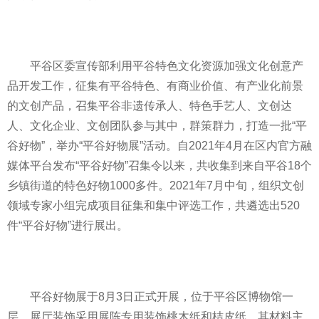
平
谷区委宣传部利用
平
谷特色文化资源加强文化创意产
品开发工作，征集有
平
谷特色、有商业价值、有产业化前景
的文创产品，召集
平
谷非遗传承人、特色手艺人、文创达
人、文化企业、文创团队参与其中，群策群力，打造一批“
平
谷好物”，举办“
平
谷好物展”活动。自2021年4月在区内官方融
媒体
平
台发布“
平
谷好物”召集令以来，共收集到来自
平
谷18个
乡镇街道的特色好物1000多件。2021年7月中旬，组织文创
领域专家小组完成项目征集和集中评选工作，共遴选出520
件“
平
谷好物”进行展出。
平
谷好物展于8月3日正式开展，位于
平
谷区博物馆一
层，展厅装饰采用展陈专用装饰桃木纸和桔皮纸，其材料主