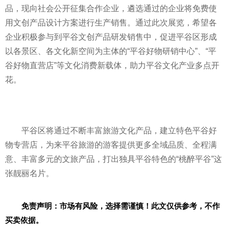
品，现向社会公开征集合作企业，遴选通过的企业将免费使
用文创产品设计方案进行生产销售。通过此次展览，希望各
企业积极参与到
平
谷文创产品研发销售中，促进
平
谷区形成
以各景区、各文化新空间为主体的“
平
谷好物研销中心”、“
平
谷好物直营店”等文化消费新载体，助力
平
谷文化产业多点开
花。
平
谷区将通过不断丰富旅游文化产品，建立特色
平
谷好
物专营店，为来
平
谷旅游的游客提供更多全域品质、全程满
意、丰富多元的文旅产品，打出独具
平
谷特色的“桃醉
平
谷”这
张靓丽名片。
免责声明：市场有风险，选择需谨慎！此文仅供参考，不作
买卖依据。