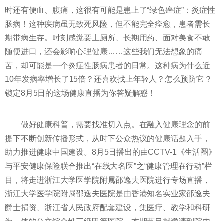
时还有便血、腹痛，这很有可能是患上了“绿色癌症”：炎症
性
肠病！这种疾病虽无致死风险，但不能完全痊愈，患者需长
期带病生存。时刻感觉要上厕所、长期用药、面对美食不敢
随便进口，还会影响心理健康……这些我们无法想象的痛
苦，却可能是一个炎症
性
肠病患者的日常。这种病为什么
近
10年发病率增长了15倍？还喜欢找上年轻人？怎么预防它？
锁定8月5日的这场健康直播为你答疑解惑！
做好健康科普，需要找准切入点。在融入健康理念的前
提下不断创新传播形式，从时下公众热议的健康话题入手，
助力推进健康中国建设。8月5日播出的由CCTV-1《生活圈》
与
平
安健康保险联合推出“在线大名医”之“健康管理在行动”栏
目，将走进浙江大学医学院附属邵逸夫医院进行专场直播，
浙江大学医学院附属邵逸夫医院是由香港知名实业家邵逸夫
爵士捐资、浙江省人民政府配套建设，集医疗、教学和科研