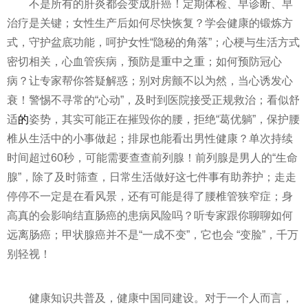
不是所有的肝炎都会变成肝癌！定期体检、早诊断、早
治疗是关键；女
性
生产后如何尽快恢复？学会健康的锻炼方
式，守护盆底功能，呵护女
性
“隐秘的角落”；心梗与生活方式
密切相关，心血管疾病，预防是重中之重；如何预防冠心
病？让专家帮你答疑解惑；别对房颤不以为然，当心诱发心
衰！警惕不寻常的“心动”，及时到医院接受正规救治；看似舒
适
的
姿势，其实可能正在摧毁你的腰，拒绝“葛优躺”，保护腰
椎从生活中的小事做起；排尿也能看出男
性
健康？单次持续
时间超过60秒，可能需要查查前列腺！前列腺是男人的“生命
腺”，除了及时筛查，日常生活做好这七件事有助养护；走走
停停不一定是在看风景，还有可能是得了腰椎管狭窄症；身
高真的会影响结直肠癌的患病风险吗？听专家跟你聊聊如何
远离肠癌；甲状腺癌并不是“一成不变”，它也会 “变脸”，千万
别轻视！
健康知识共普及，健康中国同建设。对于一个人而言，