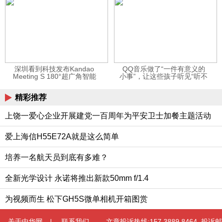
深圳看到科技发布Kandao
QQ音乐做了“一件有意义的
Meeting S 180°超广角智能
小事”，让这些孩子听见“听不
视频会议机
见”的音乐
精彩推荐
上饶一爱心企业开展建党一百周年为平安卫士加餐主题活动
爱上海信H55E72A就是这么简单
培养一名航天员到底有多难？
全新光学设计 永诺将推出新款50mm f/1.4
为视频而生 松下GH5S微单相机开箱图赏
关于中华网
|
联系我们
文章投诉热线:157 3889 8464 投诉邮