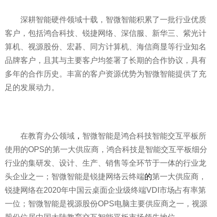
深耕智能硬件领域十载，智微智能积累了一批行业优质
客户，包括鸿合科技、锐捷网络、深信服、新华三、紫光计
算机、视源股份、宏碁、同方计算机、海信商显等行业知名
品牌客户，且其与主要客户均签署了长期的合作协议，具有
多年的合作历史。丰富的客户资源优势为智微智能提供了充
足的发展动力。
在教育办公领域
，
智微智能是鸿合科技智能交互
平
板所
使用的OPS的第一大供应商，鸿合科技是智能交互
平
板细分
行业的集研发、设计、生产、销售等全环节于一体的行业龙
头企业之一；智微智能是锐捷网络云终端
的
第一大供应商，
锐捷网络在2020年中国云桌面企业级终端VDI市场占有率第
一位；智微智能是视源股份OPS电脑主要供应商之一，视源