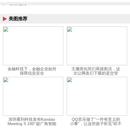
相关阅读
美图推荐
金融科技下，金融企业如何
主播雨化田们再接新活，这
保障信息安全
次让网友们下载的是交管
12123APP
深圳看到科技发布Kandao
QQ音乐做了“一件有意义的
Meeting S 180°超广角智能
小事”，让这些孩子听见“听不
视频会议机
见”的音乐