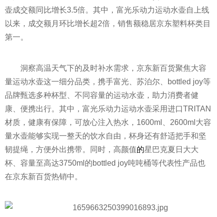
壶成交额同比增长3.5倍。其中，富光乐动力运动水壶自上线
以来，成交额月环比增长超2倍，销售额稳居京东塑料杯类目
第一。
洞察高温天气下的及时补水需求，京东新百货聚焦大容
量运动水壶这一细分品类，携手富光、苏泊尔、bottled joy等
品牌甄选多种杯型、不同容量的运动水壶，助力消费者健
康、便携出行。其中，富光乐动力运动水壶采用进口TRITAN
材质，健康有保障，可放心注入热水，1600ml、2600ml大容
量水壶能够实现一整天的饮水自由，杯身还有舒适把手和坚
韧提绳，方便外出携带。同时，高颜值
的
星巴克夏日
大大
杯、容量至高达3750ml的bottled joy吨吨桶等代表
性
产品也
在京东新百货热销中。