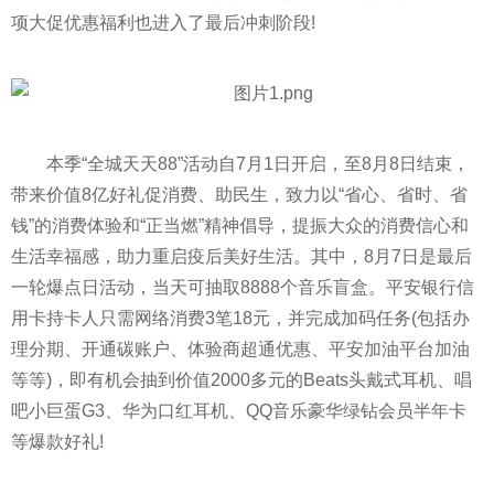
项大促优惠福利也进入了最后冲刺阶段!
本季“全城天天88”活动自7月1日开启，至8月8日结束，
带来价值8亿好礼促消费、助民生，致力以“省心、省时、省
钱”的消费体验和“正当燃”精神倡导，提振大众的消费信心和
生活幸福感，助力重启疫后美好生活。其中，8月7日是最后
一轮爆点日活动，当天可抽取8888个音乐盲盒。平安银行信
用卡持卡人只需网络消费3笔18元，并完成加码任务(包括办
理分期、开通碳账户、体验商超通优惠、平安加油平台加油
等等)，即有机会抽到价值2000多元的Beats头戴式耳机、唱
吧小巨蛋G3、华为口红耳机、QQ音乐豪华绿钻会员半年卡
等爆款好礼!