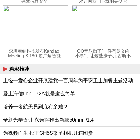
保障信息安全
次让网友们下载的是交管
12123APP
深圳看到科技发布Kandao
QQ音乐做了“一件有意义的
Meeting S 180°超广角智能
小事”，让这些孩子听见“听不
视频会议机
见”的音乐
精彩推荐
上饶一爱心企业开展建党一百周年为平安卫士加餐主题活动
爱上海信H55E72A就是这么简单
培养一名航天员到底有多难？
全新光学设计 永诺将推出新款50mm f/1.4
为视频而生 松下GH5S微单相机开箱图赏