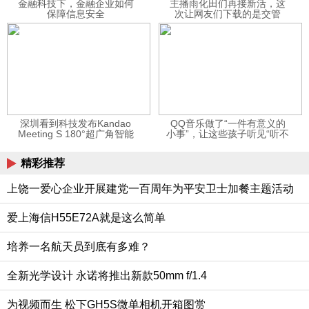
金融科技下，金融企业如何
主播雨化田们再接新活，这
保障信息安全
次让网友们下载的是交管
12123APP
深圳看到科技发布Kandao
QQ音乐做了“一件有意义的
Meeting S 180°超广角智能
小事”，让这些孩子听见“听不
视频会议机
见”的音乐
精彩推荐
上饶一爱心企业开展建党一百周年为平安卫士加餐主题活动
爱上海信H55E72A就是这么简单
培养一名航天员到底有多难？
全新光学设计 永诺将推出新款50mm f/1.4
为视频而生 松下GH5S微单相机开箱图赏