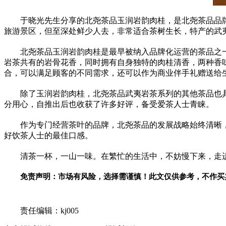
于晓光先生分享的北尧茶品玉润岩韵肉桂，是北尧茶品品
旅游景区，但至深处鲜少人去，非常适合茶树生长，特产的武
北尧茶品玉润岩韵肉桂是最早被纳入品牌化运营的茶品之
岩茶共有的岩骨花香，同时拥有自身独特的肉桂清香，两种香
合，可以满足顾客的不同需求，还可以作为商业伴手礼赠送给
除了玉润岩韵肉桂，北尧茶品武夷岩茶系列的其他茶品也
分用心，自推出后也收获了许多好评，备受爱茶人士青睐。
作为专门经营茶叶的品牌，北尧茶品的发展战略始终清晰
好饮茶人士的最佳口感。
清茶一杯，一山一味。在繁忙的生活中，不妨慢下来，走
免责声明：市场有风险，选择需谨慎！此文仅供参考，不作买
关键词：
责任编辑：kj005