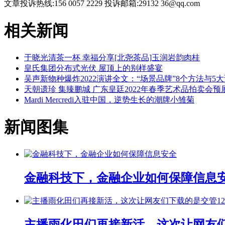
文章投诉热线:156 0057 2229 投诉邮箱:29132 36@qq.com
相关新闻
于晓光清茶一杯 幸福分享[北尧茶品]玉润岩韵肉桂
皇氏集团分布式光伏 屋顶上的别样盛宴
吴声新物种爆炸2022演讲全文：“场景品牌”8个方法与5
天朝遗珍 集臻鹏城 广东皇廷2022年春季艺术品拍卖会预
Mardi Mercredi入驻中国，逆势生长的潮牌小雏菊
新闻图集
金融科技下，金融企业如何保障信息
主播雨化田们再接新活，这次让网友们下