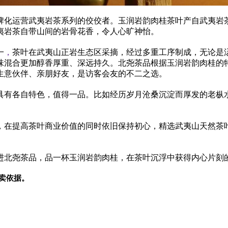
牌化运营武夷岩茶系列的佼佼者。玉润岩韵肉桂茶叶产自武夷岩
夷岩茶自带山间的岩骨花香，令人心旷神怡。
一
，
茶叶在武夷山正岩生态区采摘，经过多重工序制成，无论是
味混合更加醇香厚重、深远持久。北尧茶品根据玉润岩韵肉桂的
生意伙伴、亲朋好友，是访客会友的不二之选。
具有各自特色，值得一品。比如经历岁月沧桑沉淀而厚发的老枞
，在提高茶叶商业价值的同时依旧保持初心，精选武夷山天然茶
进北尧茶品，品一杯玉润岩韵肉桂，在茶叶沉浮中获得内心片刻
卖依据。