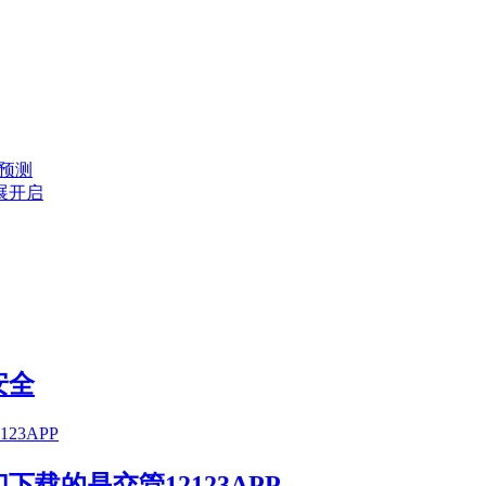
大预测
展开启
安全
载的是交管12123APP