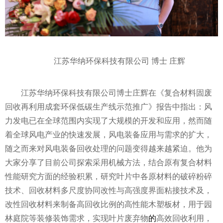
江苏华纳环保科技有限公司 博士 庄辉
江苏华纳环保科技有限公司博士庄辉在《复合材料固废
回收再利用成套环保低碳生产线示范推广》报告中指出：风
力发电已在全球范围内实现了大规模的开发和应用，然而随
着全球风电产业的快速发展，风电装备应用与需求的扩大，
随之而来对风电装备回收处理的问题变得越来越紧迫。他为
大家分享了目前公司探索采用机械方法，结合原有复合材料
性
能研究方面的经验积累，研究叶片中各原材料的破碎粉碎
技术、回收材料多尺度协同改
性
与高强度界面粘接技术及，
改
性
回收材料来制备高回收比例的高
性
能木塑板材，用于园
林庭院等装修装饰需求，实现叶片废弃物
的
高效回收利用，