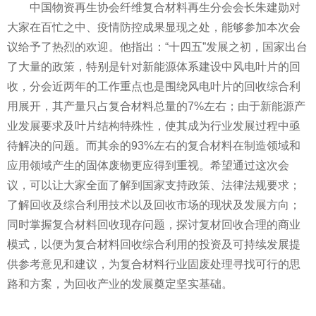
中国物资再生协会纤维复合材料再生分会会长朱建勋对
大家在百忙之中、
疫情
防控成果显现之处，能够参加本次会
议给予了热烈的欢迎。他指出：“十四五”发展之初，
国家
出台
了大量的政策，特别是针对新能源体系建设中风电叶片的回
收，分会
近
两年的工作重点也是围绕风电叶片的回收综合利
用展开，其产量只占复合材料总量的7%左右；由于新能源产
业发展要求及叶片结构特殊
性
，使其成为行业发展过程中亟
待解决的问题。而其余的93%左右的复合材料在制造领域和
应用领域产生的固体废物更应得到重视。希望通过这次会
议，可以让大家全面了解到
国家
支持政策、法律法规要求；
了解回收及综合利用技术以及回收市场的现状及发展方向；
同时掌握复合材料回收现存问题，探讨复材回收合理的商业
模式，以便为复合材料回收综合利用的
投资
及可持续发展提
供参考意见和建议，为复合材料行业固废处理寻找可行的思
路和方案，为回收产业的发展奠定坚实基础。