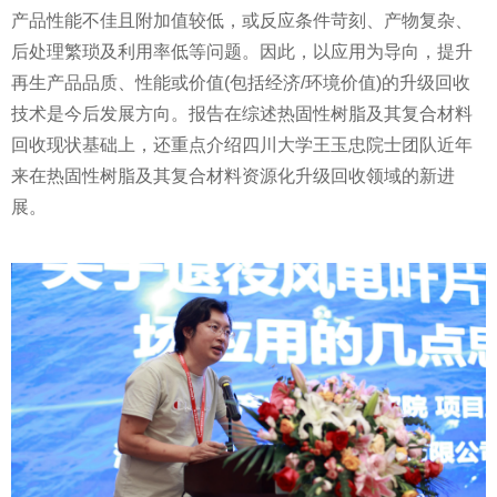
产品
性
能不佳且附加值较低，或反应条件苛刻、产物复杂、
后处理繁琐及利用率低等问题。因此，以应用为导向，提升
再生产品品质、
性
能或价值(包括经济/环境价值)的升级回收
技术是今后发展方向。报告在综述热固
性
树脂及其复合材料
回收现状基础上，还重点介绍四川大学王玉忠院士团队
近
年
来在热固
性
树脂及其复合材料资源化升级回收领域的新进
展。