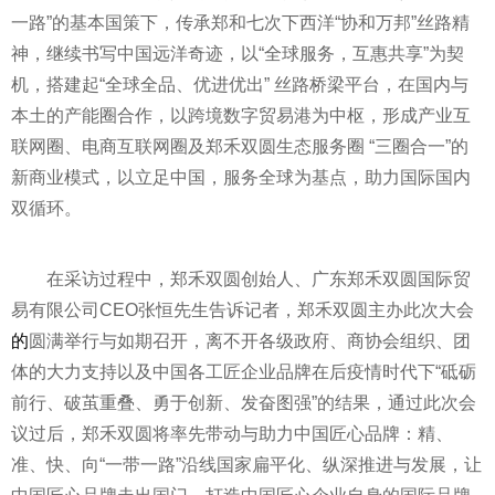
一路
”的基本国策下，传承郑和七次下西洋“协和万邦”丝路
精
神
，继续书写中国远洋奇迹，以“全球服务，互惠共享”为契
机，搭建起“全球全品、优进优出” 丝路桥梁
平
台，在国内与
本土的产能圈合作，以跨境数字贸易港为中枢，形成产业互
联网圈、电商互联网圈及郑禾双圆生态服务圈 “三圈合一”的
新商业模式，以立足中国，服务全球为基点，助力国际国内
双循环。
在采访过程中，郑禾双圆创始人、广东郑禾双圆国际贸
易有限公司CEO张恒先生告诉记者，郑禾双圆主办此次大会
的
圆满举行与如期召开，离不开各级政府、商协会组织、团
体的大力支持以及中国各工匠企业品牌在后
疫情
时代下“砥砺
前行、破茧重叠、勇于创新、发奋图强”的结果，通过此次会
议过后，郑禾双圆将率先带动与助力中国匠心品牌：精、
准、快、向“
一带一路
”沿线
国家
扁
平
化、纵深推进与发展，让