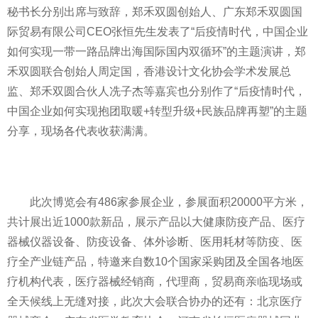
秘书长分别出席与致辞，郑禾双圆创始人、广东郑禾双圆国
际贸易有限公司CEO张恒先生发表了“后
疫情
时代，中国企业
如何实现
一带一路
品牌出海国际国内双循环”的主题演讲，郑
禾双圆联合创始人周定国，香港设计文化协会学术发展总
监、郑禾双圆合伙人冼子杰等嘉宾也分别作了“后
疫情
时代，
中国企业如何实现抱团取暖+转型升级+民族品牌再塑”的主题
分享，现场各代表收获满满。
此次博览会有486家参展企业，参展面积20000
平
方米，
共计展出
近
1000款新品，展示产品以大健康防疫产品、医疗
器械仪器设备、防疫设备、体外诊断、医用耗材等防疫、医
疗全产业链产品，特邀来自数10个
国家
采购团及全国各地医
疗机构代表，医疗器械经销商，代理商，贸易商亲临现场或
全天候线上无缝对接，此次大会联合协办的还有：北京医疗