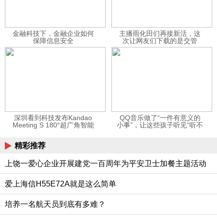
金融科技下，金融企业如何
主播雨化田们再接新活，这
保障信息安全
次让网友们下载的是交管
12123APP
深圳看到科技发布Kandao
QQ音乐做了“一件有意义的
Meeting S 180°超广角智能
小事”，让这些孩子听见“听不
视频会议机
见”的音乐
精彩推荐
上饶一爱心企业开展建党一百周年为平安卫士加餐主题活动
爱上海信H55E72A就是这么简单
培养一名航天员到底有多难？