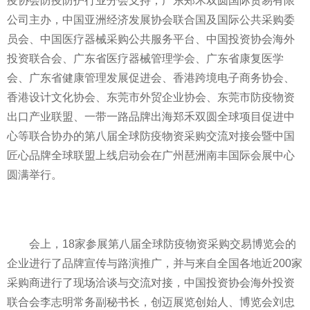
疫协会防疫防护行业分会支持，广东郑禾双圆国际贸易有限
公司主办，中国亚洲经济发展协会联合国及国际公共采购委
员会、中国医疗器械采购公共服务
平
台、中国
投资
协会海外
投资
联合会、广东省医疗器械管理学会、广东省康复医学
会、广东省健康管理发展促进会、香港跨境电子商务协会、
香港设计文化协会、东莞市外贸企业协会、东莞市防疫物资
出口产业联盟、
一带一路
品牌出海郑禾双圆全球项目促进中
心等联合协办的第八届全球防疫物资采购交流对接会暨中国
匠心品牌全球联盟上线启动会在广州琶洲南丰国际会展中心
圆满举行。
会上，18家参展第八届全球防疫物资采购交易博览会的
企业进行了品牌宣传与路演推广，并与来自全国各地
近
200家
采购商进行了现场洽谈与交流对接，中国
投资
协会海外
投资
联合会李志明常务副秘书长，创迈展览创始人、博览会刘忠