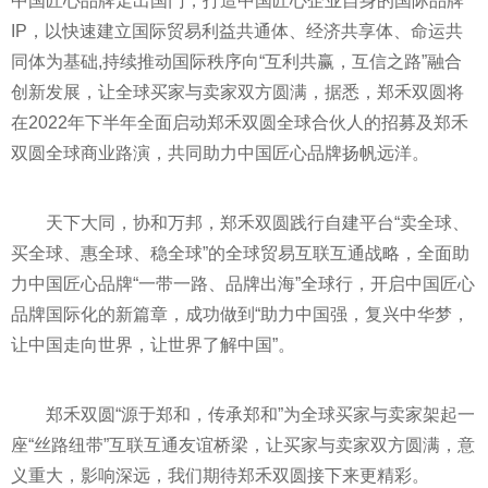
中国匠心品牌走出国门，打造中国匠心企业自身的国际品牌
IP，以快速建立国际贸易利益共通体、经济共享体、命运共
同体为基础,持续推动国际秩序向“互利共赢，互信之路”融合
创新发展，让全球买家与卖家双方圆满，据悉，郑禾双圆将
在2022年下半年全面启动郑禾双圆全球合伙人的招募及郑禾
双圆全球商业路演，共同助力中国匠心品牌扬帆远洋。
天下大同，协和万邦，郑禾双圆践行自建
平
台“卖全球、
买全球、惠全球、稳全球”的全球贸易互联互通战略，全面助
力中国匠心品牌“
一带一路
、品牌出海”全球行，开启中国匠心
品牌国际化的新篇章，成功做到“助力中国强，复兴中华梦，
让中国走向世界，让世界了解中国”。
郑禾双圆“源于郑和，传承郑和”为全球买家与卖家架起一
座“丝路纽带”互联互通友谊桥梁，让买家与卖家双方圆满，意
义重大，影响深远，我们期待郑禾双圆接下来更精彩。