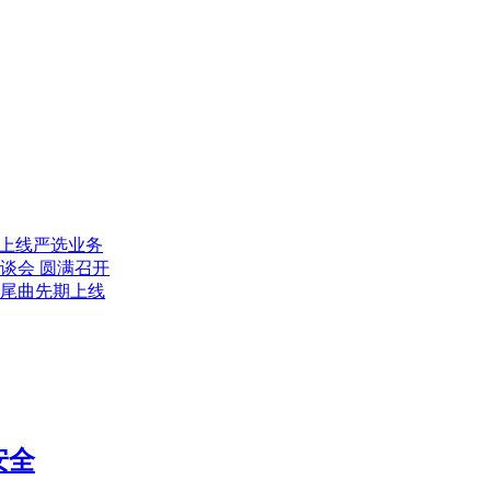
式上线严选业务
谈会 圆满召开
尾曲先期上线
安全