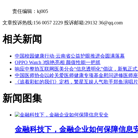
关键词：
责任编辑：kj005
文章投诉热线:156 0057 2229 投诉邮箱:29132 36@qq.com
相关新闻
中国校园健康行动·云南省公益护眼推进会圆满落幕
OPPO Watch 3惊艳亮相 颜值性能一把抓
响应中整协互联网医美分会“信息透明化”倡议，新氧正
中国医师协会以岭关爱医师健康专项基金慰问进修医师座
《追着彩虹的我们》定档，繁星互娱人气歌手郑鱼演唱片
新闻图集
金融科技下，金融企业如何保障信息