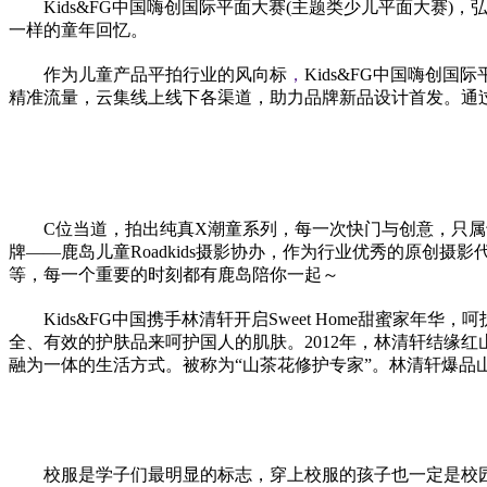
Kids&FG中国嗨创国际
平
面大赛(主题类少儿
平
面大赛)，
一样的童年回忆。
作为儿童产品
平
拍行业的风向标
，
Kids&FG中国嗨创国际
精准流量，云集线上线下各渠道，助力品牌新品设计首发。通
C位当道，拍出纯真X潮童系列，每一次快门与创意，只属
牌——鹿岛儿童Roadkids摄影协办，作为行业优秀的原
等，每一个重要的时刻都有鹿岛陪你一起～
Kids&FG中国携手林清轩开启Sweet Home甜蜜家
全、有效的护肤品来呵护国人的肌肤。2012年，林清轩结缘
融为一体的生活方式。被称为“山茶花修护专家”。林清轩爆品
校服是学子们最明显的标志，穿上校服的孩子也一定是校