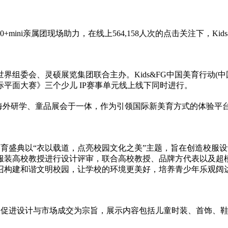
0+mini亲属团现场助力，在线上564,158人次的点击关注下，K
世界组委会、灵硕展览集团联合主办。Kids&FG中国美育行动(中
际
平
面大赛》三个少儿 IP赛事单元线上线下同时进行。
事、海外研学、童品展会于一体，作为引领国际新美育方式的体验
平
校服美育盛典以“衣以载道，点亮校园文化之美”主题，旨在创造校
服装高校教授进行设计评审，联合高校教授、品牌方代表以及超
召构建和谐文明校园，让学校的环境更美好，培养青少年乐观阔
宣传、促进设计与市场成交为宗旨，展示内容包括儿童时装、首饰、鞋