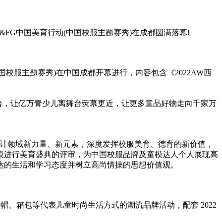
ids&FG中国美育行动(中国校服主题赛秀)在成都圆满落幕!
国校服主题赛秀)在中国成都开幕进行，内容包含《2022AW西
台，让亿万青少儿离舞台荧幕更
近
，让更多童品好物走向千家万
服设计领域新力量、新元素，深度发挥校服美育、德育的新价值，
模进行美育盛典的评审，为中国校服品牌及童模达人个人展现高
达的生活和学
习
态度并树立高尚情操的思想价值观。
帽、箱包等代表儿童时尚生活方式的潮流品牌活动，配套 2022