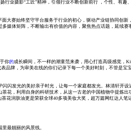
弘扬行业摄影“工匠”
精神
，引领行业不断创新前行 ，个
性
、有趣
平
面大赛始终坚守
平
台服务于行业的初心，驱动产业链协同创新
过多媒体矩阵，不断输出有价值的内容，聚焦热点话题，延续赛
于你
的
成长瞬间，不一样的潮童范来袭，用心打造高级感觉，Kid
创摄影代表品牌，为审美在线的你们记录下每一个美好时刻，不管是
年华，呵护闪闪发光的美好亲子时光，让每一个家庭都发光。林清轩开设
红山茶花，利用自身的科研技术，从这一古老的中国植物中提炼出
山茶花润肤油更是荣获全球40多项美妆大奖，超万篇网红达人笔
园里最靓丽的风景线。