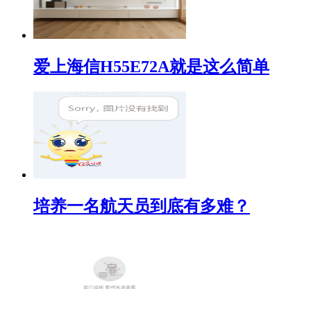
爱上海信H55E72A就是这么简单
培养一名航天员到底有多难？