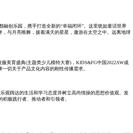
成都融创乐园，携手打造全新的“幸福闭环”。这里犹如童话世界
伴，与月亮唯舞，披着满天的星星，遨游在太空之中。远离地球
校服美育盛典(主题类少儿模特大赛)，KIDS&FG中国2022AW成
品牌一切关于产品文化内容的刚
性
传播需求。
年乐观阔达的生活和学
习
态度并树立高尚情操的思想价值观。发
校服的积极践行者、推动者和引领者。