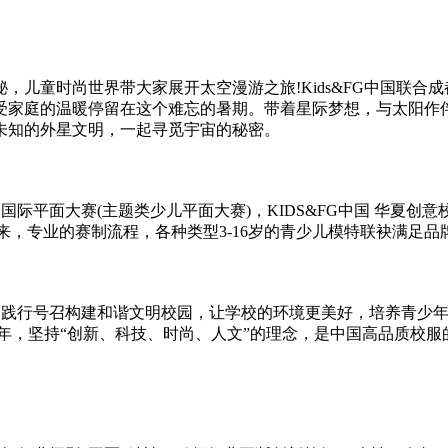
儿童时尚世界带大家展开太空漫游之旅!Kids&FG中国联合
受家庭的温暖停留在这个难忘的暑期。带着星际梦想，与太阳作
未知的外星文明，一起寻觅宇宙的秘密。
创国际
平
面大赛(主题类少儿
平
面大赛)，KIDS&FG中国 华夏创意
来，专业的赛制流程，各种类型3-16岁的青少儿模特联袂满足
园建设，践行号召构建和谐文明校园，让学校的环境更美好，培养青少
服行业53年，坚持“创新、科技、时尚、人文”的理念，是中国高品质