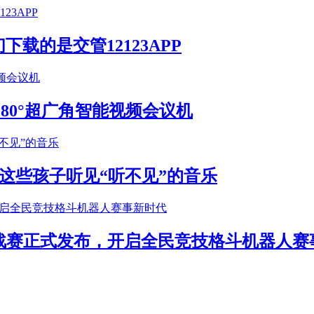
载的是交管12123APP
S 180°超广角智能视频会议机
这些孩子听见“听不见”的音乐
年挑战赛正式发布，开启全民竞技格斗机器人赛