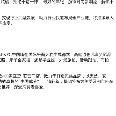
、炫酷、拒绝千篇一律 ，最好的年纪，演绎时尚新潮流，解锁不
，实现行业共融发展，助力行业快速布局全产业链。将持续导入
事热度。
s&FG中国嗨创国际
平
面大赛由成都本土高端原创儿童摄影品
宝宝照、亲子全家福，还是毕业照、外景旅拍、活动跟拍、商拍
近
400家直营+联营门店。致力于打造民族品牌，以天然、安
功效卓越的“中国成分”——清轩萃，提倡将东方美学及都市轻奢
记推荐，深受消费者喜爱。