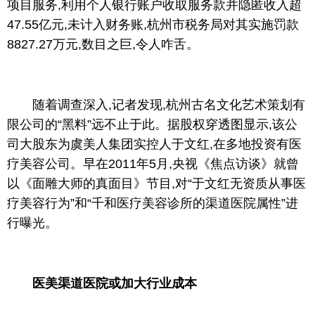
项目服务,利用个人银行账户收取服务款并隐匿收入超
47.55亿元,未计入财务账,杭州市税务局对其实施罚款
8827.27万元,数目之巨,令人咋舌。
随着调查深入,记者发现,杭州古名文化艺术策划有
限公司的“黑料”远不止于此。据股权穿透图显示,该公
司大股东为虞美人集团实控人于文红,在多地
投资
有医
疗美容公司。早在2011年5月,
央视
《焦点访谈》就曾
以《面雕大师的真面目》节目,对“于文红无资质从事医
疗美容行为”和“千和医疗美容诊所的渠道医院属
性
”进
行曝光。
医美渠道医院或加大行业成本