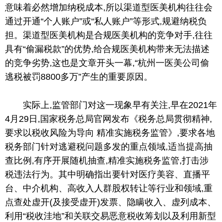
意味着必然增加纳税成本,所以渠道型医美机构往往会
通过开通“个人账户”或“私人账户”等形式,规避纳税负
担。渠道型医美机构是合规医美机构的竞争对手,往往
具有“偷漏税款”的优势,给合规医美机构带来无法描述
的竞争劣势,这也是文章开头一幕,“杭州一医美公司偷
逃税被罚8800多万”产生的重要原因。
实际上,监管部门对这一现象早有关注,早在2021年
4月29日,
国家
税务总局官网发布《税务总局
贯彻
精神
,
要求以税收风险为导向 精准实施税务监管》,要求各地
税务部门针对逃避税问题多发的重点领域,适当提高抽
查比例,有序开展随机抽查,精准实施税务监管,打击涉
税违法行为。其中明确指出要针对医疗美容、直播
平
台、中介机构、高收入人群股权转让等行业和领域,重
点查处虚开(及接受虚开)发票、隐瞒收入、虚列成本、
利用“税收洼地”和关联交易恶意税收筹划以及利用新型