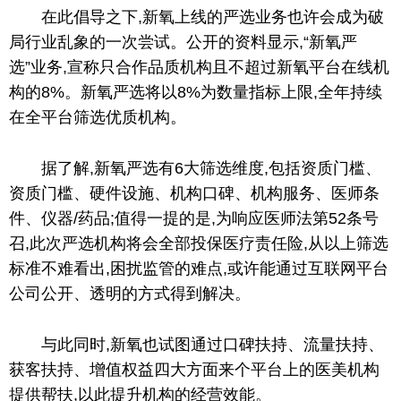
在此倡导之下,新氧上线的严选业务也许会成为破
局行业乱象的一次尝试。公开的资料显示,“新氧严
选”业务,宣称只合作品质机构且不超过新氧
平
台在线机
构的8%。新氧严选将以8%为数量指标上限,全年持续
在全
平
台筛选优质机构。
据了解,新氧严选有6大筛选维度,包括资质门槛、
资质门槛、硬件设施、机构口碑、机构服务、医师条
件、仪器/药品;值得一提的是,为响应医师法第52条号
召,此次严选机构将会全部投保医疗责任险,从以上筛选
标准不难看出,困扰监管的难点,或许能通过互联网
平
台
公司公开、透明的方式得到解决。
与此同时,新氧也试图通过口碑扶持、流量扶持、
获客扶持、增值权益四大方面来个
平
台上的医美机构
提供帮扶,以此提升机构的经营效能。