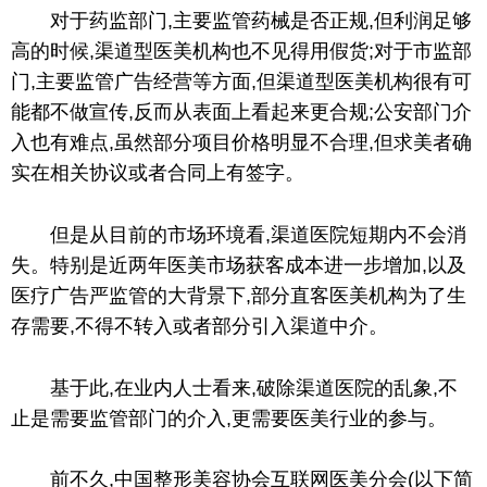
对于药监部门,主要监管药械是否正规,但利润足够
高的时候,渠道型医美机构也不见得用假货;对于市监部
门,主要监管广告经营等方面,但渠道型医美机构很有可
能都不做宣传,反而从表面上看起来更合规;公安部门介
入也有难点,虽然部分项目价格明显不合理,但求美者确
实在相关协议或者合同上有签字。
但是从目前的市场环境看,渠道医院短期内不会消
失。特别是
近
两年医美市场获客成本进一步增加,以及
医疗广告严监管的大背景下,部分直客医美机构为了生
存需要,不得不转入或者部分引入渠道中介。
基于此,在业内人士看来,破除渠道医院的乱象,不
止是需要监管部门
的
介入,更需要医美行业的参与。
前不久,中国整形美容协会互联网医美分会(以下简