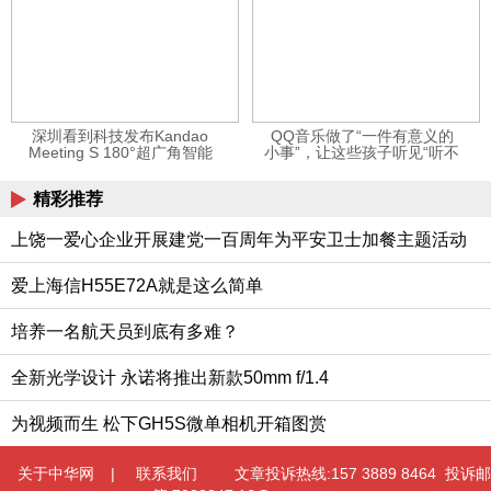
深圳看到科技发布Kandao
QQ音乐做了“一件有意义的
Meeting S 180°超广角智能
小事”，让这些孩子听见“听不
视频会议机
见”的音乐
精彩推荐
上饶一爱心企业开展建党一百周年为平安卫士加餐主题活动
爱上海信H55E72A就是这么简单
培养一名航天员到底有多难？
全新光学设计 永诺将推出新款50mm f/1.4
为视频而生 松下GH5S微单相机开箱图赏
关于中华网
|
联系我们
文章投诉热线:157 3889 8464 投诉邮