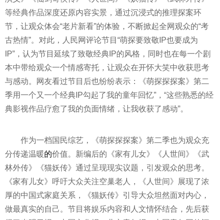
等经典作品深度还原内容实景，通过沉浸式的推理探案环
节，让观众体会“老片新看”的体验，不断掀起全网观众的“考
古热情”。对此，人民网评论节目“萌探要致敬IP也要成为
IP”，认为节目延续了致敬经典IP的风格，同时也在每一个剧
本中带给观众一个情感寄托，让观众在开怀大笑中收获思考
与感动。网友看过节目后也纷纷表示：《萌探探探案》第二
季用一个又一个经典IP勾起了我的童年回忆”，“这些熟悉的经
典影视作品疗愈了我的负面情绪，让我收获了感动”。
作为一档国民综艺，《萌探探探案》第二季也为观众充
分传递温暖
的
价值。新编后的《家有儿女》《人世间》《武
林外传》《猫妖传》通过呈现现实议题，引发观众的思考。
《家有儿女》呼吁大众关注空巢老人，《人世间》展现了浓
厚的中国式家庭关系，《猫妖传》引导大众坦然面对内心，
做最真实的自己。节目将娱乐内容和人文情怀结合，先后获