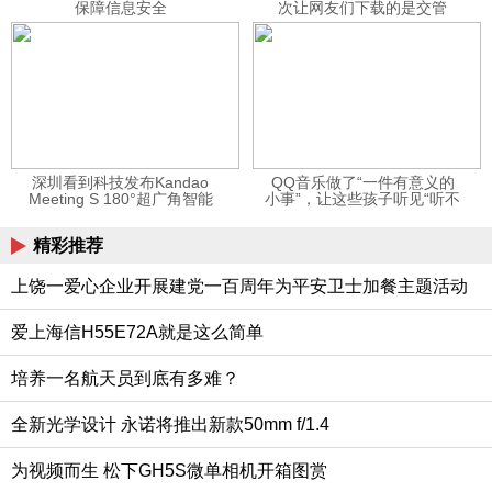
保障信息安全
次让网友们下载的是交管
12123APP
深圳看到科技发布Kandao
QQ音乐做了“一件有意义的
Meeting S 180°超广角智能
小事”，让这些孩子听见“听不
视频会议机
见”的音乐
精彩推荐
上饶一爱心企业开展建党一百周年为平安卫士加餐主题活动
爱上海信H55E72A就是这么简单
培养一名航天员到底有多难？
全新光学设计 永诺将推出新款50mm f/1.4
为视频而生 松下GH5S微单相机开箱图赏