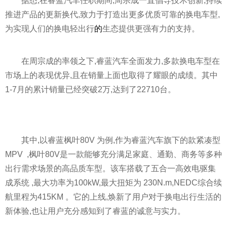
据悉,在睿蓝汽车任职期间,周宗成一直倡导技术创新,持续
推进产品的更新换代,致力于打造出更多优质可靠的换电车型,
为实现人们的换电轻出行
的
生态提供更强有力的支持。
在周宗成的率领之下,睿蓝汽车全面发力,多款换电车型在
市场上的表现优异,且在销量上面也取得了耀眼的成绩。其中
1-7月的累计销量已经突破2万,达到了22710台。
其中,以睿蓝枫叶80V 为例,作为睿蓝汽车旗下的款紧凑型
MPV ,枫叶80V是一款能够充分满足家庭、通勤、商务等多种
出行需求场景的高品质车型。该车搭载了五合一高效电驱集
成系统 ,最大功率为100kW,最大扭矩为 230N.m,NEDC综合续
航里程为415KM 。它的上线,焕新了用户对于换电出行生活的
新体验,也让用户充分感知到了睿蓝的诚意与实力。