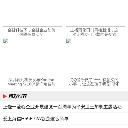
金融科技下，金融企业如何
主播雨化田们再接新活，这
保障信息安全
次让网友们下载的是交管
12123APP
深圳看到科技发布Kandao
QQ音乐做了“一件有意义的
Meeting S 180°超广角智能
小事”，让这些孩子听见“听不
视频会议机
见”的音乐
精彩推荐
上饶一爱心企业开展建党一百周年为平安卫士加餐主题活动
爱上海信H55E72A就是这么简单