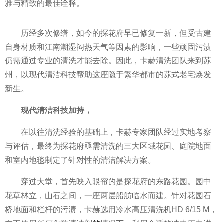
雅与精致的最佳诠释。
历经多次修缮，如今的探花府早已修复一新，但受古建
自身材质和江南潮湿闷热天气等因素的影响，一些顽固污渍
仍需通过专业的清洗才能去除。因此，卡赫清洗团队来到苏
州，以现代清洁科技帮助这座隐于繁华都市的苏式老宅焕发
新生。
现代清洁科技加持，
在以往清洗经验的基础上，卡赫专家团队经过实地考察
与评估，最终为探花府亟需清洗的三大区域花园、庭院地面
和室内地毯制定了针对
性
的清洁解决方案。
穿过大堂，首先映入眼帘的是探花府的东路花园。园中
花草林立，山石之间，一座两层船舫临水而建。针对花园石
桥地面和栏杆的污渍，卡赫选用冷水高压清洗机HD 6/15 M，