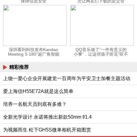
保障信息安全
次让网友们下载的是交管
12123APP
深圳看到科技发布Kandao
QQ音乐做了“一件有意义的
Meeting S 180°超广角智能
小事”，让这些孩子听见“听不
视频会议机
见”的音乐
精彩推荐
上饶一爱心企业开展建党一百周年为平安卫士加餐主题活动
爱上海信H55E72A就是这么简单
培养一名航天员到底有多难？
全新光学设计 永诺将推出新款50mm f/1.4
为视频而生 松下GH5S微单相机开箱图赏