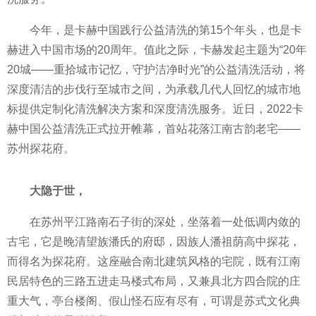
今年，是卡赫中国践行公益清洗的第15个年头，也是卡
赫进入中国市场的20
周年
。值此之际，卡赫发起主题为“20年
20城——重拾城市记忆，守护洁净时光”的公益清洗活动，将
深度清洁的步伐行至城市之间，为承载几代人回忆的城市地
标提供定制化清洗解决方案和深度清洗服务。
近
日，2022卡
赫中国公益清洗正式拉开帷幕，首站花落江南古韵老宅——
苏州探花府。
大隐于世，
在苏州
平
江路南石子街的深处，坐落着一处低调内敛的
古宅，它是晚清望族潘氏的府邸，因族人潘祖荫高中探花，
而得名为探花府。这座融合南北建筑风格的宅院，既有江南
民居特色的三路五进走马楼式布局，又兼具北方四合院的庄
重大气，亭台楼阁、假山怪石应有尽有，可谓是苏式文化典