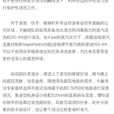
在不使用任何化学清洁剂
的
情况下，利用合适的冲击压力进
行保护
性
清洗工作。
对于桌面、扶手、楼梯栏杆等这些游客会经常接触的公
共区域，卡赫团队则采用具备杰出清洁和消毒能力的蒸汽清
洗机SG 4/4进行清洗。在4 bar的蒸汽压力下，搭载连续蒸汽
流量控制和VapoHydro功能(连续调节蒸汽饱和度)的SG 4/4，
可以不使用化学物质便达到完美清洗效果，为往来宾客营造
更舒适安心的观赏环境。
由花园往里漫步，便进入了老宅的楼屋区域，楼与楼之
间庭院宽敞，绿意盎然。围绕清洗庭院地面的需求，卡赫清
洁专家最终选用手推式洗地吸干机BD 50/50对地面进行深度
清洗。紧凑型机身设计搭配510mm的盘刷刷头宽度，哪怕是
在狭窄的连廊过道也能轻松、高效完成清扫任务，此外大容
量的双水箱设计，也让整个清洁过程更省时省力。