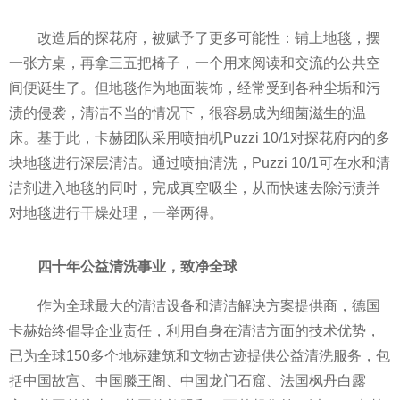
改造后的探花府，被赋予了更多可能
性
：铺上地毯，摆
一张方桌，再拿三五把椅子，一个用来阅读和交流的公共空
间便诞生了。但地毯作为地面装饰，经常受到各种尘垢和污
渍的侵袭，清洁不当的情况下，很容易成为细菌滋生的温
床。基于此，卡赫团队采用喷抽机Puzzi 10/1对探花府内的多
块地毯进行深层清洁。通过喷抽清洗，Puzzi 10/1可在水和清
洁剂进入地毯的同时，完成真空吸尘，从而快速去除污渍并
对地毯进行干燥处理，一举两得。
四十年公益清洗事业，致净全球
作为全球最大的清洁设备和清洁解决方案提供商，德国
卡赫始终倡导企业责任，利用自身在清洁方面的技术优势，
已为全球150多个地标建筑和文物古迹提供公益清洗服务，包
括中国故宫、中国滕王阁、中国龙门石窟、法国枫丹白露