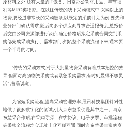
原材料之外,还有大量的IT设备、日常办公耗材用品、年节福
利等MRO类物资。在以往传统的线下采购模式中,采购以上的
物资,要经过非常长的采购链条,以既定的采购计划为例,要先和
业务部门确认需求,随后向多个供应商寻求合适报价,汇总报价
后交由公司资源部进行谈价,确定价格后拟定采购合同交到采
购部完成采购执行、需求部门收货,整个采购流程下来,通常要
一个半月的时间。
“传统的采购方式,对于大批量物资采购有着成本把控的效
果,但面对高频物资采购或者紧急采购需求,有时则显得不够灵
活” ,曹晶说道。
为缩短采购流程,提高采购管理效率,晨讯科技集团针对
性
地做了很多数字化的尝试,引入京东慧采便是其中之一。与京
东慧采合作后,在采购寻源、在线协议、电子发票、审批流程
等采购全流程均实现线上化互联互通,同时京东慧采丰富的商