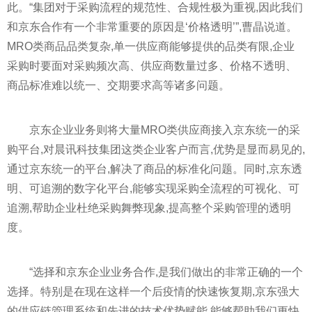
此。“集团对于采购流程的规范
性
、合规
性
极为重视,因此我们
和京东合作有一个非常重要的原因是‘价格透明’”,曹晶说道。
MRO类商品品类复杂,单一供应商能够提供的品类有限,企业
采购时要面对采购频次高、供应商数量过多、价格不透明、
商品标准难以统一、交期要求高等诸多问题。
京东企业业务则将大量MRO类供应商接入京东统一的采
购
平
台,对晨讯科技集团这类企业客户而言,优势是显而易见的,
通过京东统一的
平
台,解决了商品的标准化问题。同时,京东透
明、可追溯的数字化
平
台,能够实现采购全流程的可视化、可
追溯,帮助企业杜绝采购舞弊现象,提高整个采购管理的透明
度。
“选择和京东企业业务合作,是我们做出的非常正确的一个
选择。特别是在现在这样一个后
疫情
的快速恢复期,京东强大
的供应链管理系统和先进的技术优势赋能,能够帮助我们更快