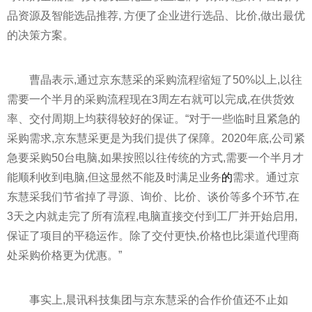
品资源及智能选品推荐, 方便了企业进行选品、比价,做出最优
的决策方案。
曹晶表示,通过京东慧采的采购流程缩短了50%以上,以往
需要一个半月的采购流程现在3周左右就可以完成,在供货效
率、交付周期上均获得较好的保证。“对于一些临时且紧急的
采购需求,京东慧采更是为我们提供了保障。2020年底,公司紧
急要采购50台电脑,如果按照以往传统的方式,需要一个半月才
能顺利收到电脑,但这显然不能及时满足业务
的
需求。通过京
东慧采我们节省掉了寻源、询价、比价、谈价等多个环节,在
3天之内就走完了所有流程,电脑直接交付到工厂并开始启用,
保证了项目的
平
稳运作。除了交付更快,价格也比渠道代理商
处采购价格更为优惠。”
事实上,晨讯科技集团与京东慧采的合作价值还不止如