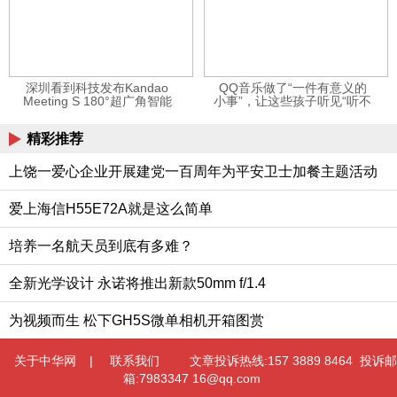
深圳看到科技发布Kandao
QQ音乐做了“一件有意义的
Meeting S 180°超广角智能
小事”，让这些孩子听见“听不
视频会议机
见”的音乐
精彩推荐
上饶一爱心企业开展建党一百周年为平安卫士加餐主题活动
爱上海信H55E72A就是这么简单
培养一名航天员到底有多难？
全新光学设计 永诺将推出新款50mm f/1.4
为视频而生 松下GH5S微单相机开箱图赏
关于中华网
|
联系我们
文章投诉热线:157 3889 8464 投诉邮
箱:7983347 16@qq.com