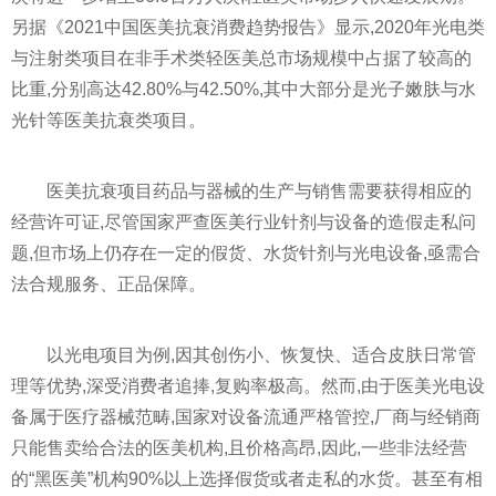
另据《2021中国医美抗衰消费趋势报告》显示,2020年光电类
与注射类项目在非手术类轻医美总市场规模中占据了较高的
比重,分别高达42.80%与42.50%,其中大部分是光子嫩肤与水
光针等医美抗衰类项目。
医美抗衰项目药品与器械的生产与销售需要获得相应的
经营许可证,尽管
国家
严查医美行业针剂与设备的造假走私问
题,但市场上仍存在一定的假货、水货针剂与光电设备,亟需合
法合规服务、正品保障。
以光电项目为例,因其创伤小、恢复快、适合皮肤日常管
理等优势,深受消费者追捧,复购率极高。然而,由于医美光电设
备属于医疗器械范畴,
国家
对设备流通严格管控,厂商与经销商
只能售卖给合法的医美机构,且价格高昂,因此,一些
非法
经营
的“黑医美”机构90%以上选择假货或者走私的水货。甚至有相