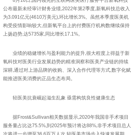
8月16日,国内领先的互联网医美医疗服务
平
台新氧科技
公布最新未经审计财务业绩,2022年第2季度,新氧科技总收入
为3.091亿元(4610万美元),环比增长3%。虽然本季度医美机
构受
疫情
影响较大,但新氧
平
台上的付费医疗机构数继续保持
上扬趋势,达5735家,同比增长17.1%。
业绩的稳健增长与盈利能力的提升,很大程度上得益于新
氧科技对医美行业发展趋势的精准洞察和医美产业链的持续
深耕,通过对上游品牌的收购、深入合作代理等方式,数字化赋
能推进医美消费的正品生态布局。
轻医美抗衰崛起滋生乱象 亟需构筑良
性
健康生态
据Frost&Sullivan相关数据显示,2020年我国非手术项目
服务量占比达75.5%,到2025年预计将达88%,非手术项目总人
次将进一步增至36.6百万人次,轻医美市场步入快速发展期。