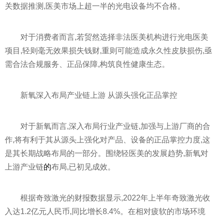
关数据推测,医美市场上超一半的光电设备均不合格。
对于消费者而言,若贸然选择
非法
医美机构进行光电医美
项目,轻则毫无效果损失钱财,重则可能造成永久
性
皮肤损伤,亟
需合法合规服务、正品保障,构筑良
性
健康生态。
新氧深入布局产业链上游 从源头强化正品掌控
对于新氧而言,深入布局行业产业链,加强与上游厂商的合
作,将有利于其从源头上强化对产品、设备的正品掌控力度,这
是其长期战略布局的一部分。围绕轻医美的发展趋势,新氧对
上游产业链
的
布局,已初见成效。
根据奇致激光的财报数据显示,2022年上半年奇致激光收
入达1.2亿元人民
币
,同比增长8.4%。在相对疲软的市场环境