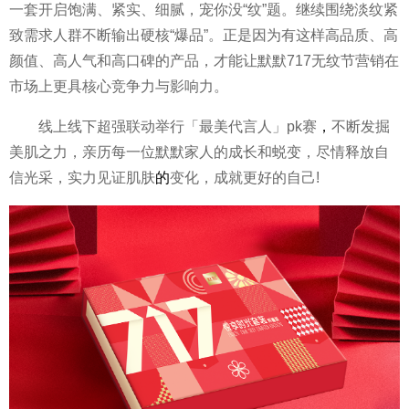
一套开启饱满、紧实、细腻，宠你没“纹”题。继续围绕淡纹紧
致需求人群不断输出硬核“爆品”。正是因为有这样高品质、高
颜值、高人气和高口碑的产品，才能让默默717无纹节营销在
市场上更具核心竞争力与影响力。
线上线下超强联动举行「最美代言人」
pk
赛
，
不断发掘
美肌之力，亲历每一位默默家人的成长和蜕变，尽情释放自
信光采，实力见证肌肤
的
变化，成就更好的自己!