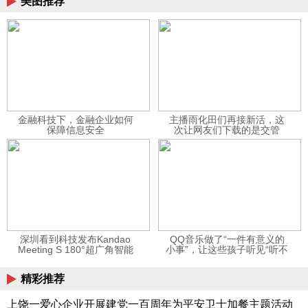
美图推荐
金融科技下，金融企业如何
主播雨化田们再接新活，这
保障信息安全
次让网友们下载的是交管
12123APP
深圳看到科技发布Kandao
QQ音乐做了“一件有意义的
Meeting S 180°超广角智能
小事”，让这些孩子听见“听不
视频会议机
见”的音乐
精彩推荐
上饶一爱心企业开展建党一百周年为平安卫士加餐主题活动