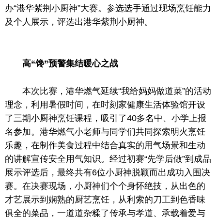
办“港华紫荆小厨神”大赛。参选选手通过现场烹饪能力
及个人展示，评选出港华紫荆小厨神。
高“馋”预警集结暖心之战
本次比赛，港华燃气延续“我给妈妈做道菜”的活动
理念，利用暑假时间，在时刻家健康生活体验馆开设
了三期小厨神烹饪课程，吸引了40多名中、小学上报
名参加。港华燃气小老师与同学们共同探索明火烹饪
乐趣，在制作美食过程中结合真实的用气场景和生动
的讲解宣传安全用气知识。经过初赛“先学后做”到成品
展示评选后，最终共有6位小厨神脱颖而出成功入围决
赛。在决赛现场，小厨神们个个身怀绝技，从出色的
才艺展示到娴熟的厨艺烹饪，从利索的刀工到色香味
俱全的菜品，一道道杂糅了传承与孝道、承载着爱与