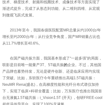
技术、梯度技术、射频和线圈技术、成像技术等方面实现了
渐进式提升，完成了从形态到功能、从二维到四维、从宏观
到微观飞跃式发展。
2013年至今，我国各级医院配置MR总量从约1000台/年
增长至约2000台/年；从行业竞争角度，国产MR销量占比也
从11.7%增长至40.6%。
在国产磁共振方面，我国基本形成了“一超多强”的局面，
联影是目前唯一能量产3T、5T磁共振
的
企业。不过，其他国
产品牌也蓄势待发，无论是硬件创新、还是临床应用均实现
了突破。比如，东软医疗今年重磅推出高端1.5T磁共振：
NeuMR Rena(盛名)，在高梯度
性
能和光纤分布式谱仪加持
下，实现了临床+科研全覆盖；比如，万东医疗也推出我国首
台无液氦1.5T磁共振：i_Vision1.5T (开天) ，创研FREE-cool
超低温传导
平
台，实现了100%无液氦。