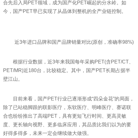
合先后入局PET领域，成为国产化PET崛起的分水岭。如
今，国产PET早已实现了从晶体到整机的全产业链控制。
近
3年进口品牌和国产品牌销量对比(原创，准确率98%)
根据行业数据，
近
3年来我国每年采购PET(含PET/CT、
PET/MR)
近
180台，比较稳定。其中，国产PET长期占据半
壁江山。
目前来看，国产PET行业已逐渐形成“四朵金花”的局面，
除了已站稳脚跟的联影医疗，东软医疗、明峰医疗、赛诺联
合也纷纷推出了高端PET，具有更短飞行时间、更高灵敏
度、更长轴向视野、更多临床应用，其品质比我们以为的要
好得多得多，未来一定会继续做大做强。