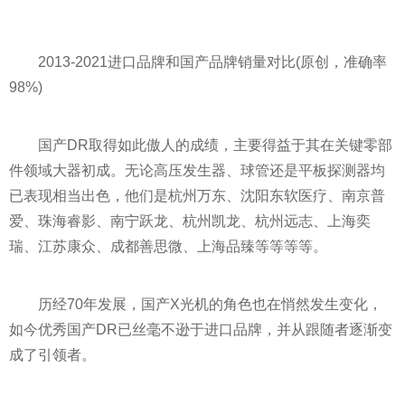
2013-2021进口品牌和国产品牌销量对比(原创，准确率
98%)
国产DR取得如此傲人的成绩，主要得益于其在关键零部
件领域大器初成。无论高压发生器、球管还是
平
板探测器均
已表现相当出色，他们是杭州万东、沈阳东软医疗、南京普
爱、珠海睿影、南宁跃龙、杭州凯龙、杭州远志、上海奕
瑞、江苏康众、成都善思微、上海品臻等等等等。
历经
70年
发展，国产X光机的角色也在悄然发生变化，
如今优秀国产DR已丝毫不逊于进口品牌，并从跟随者逐渐变
成了引领者。