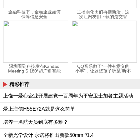
金融科技下，金融企业如何
主播雨化田们再接新活，这
保障信息安全
次让网友们下载的是交管
12123APP
深圳看到科技发布Kandao
QQ音乐做了“一件有意义的
Meeting S 180°超广角智能
小事”，让这些孩子听见“听不
视频会议机
见”的音乐
精彩推荐
上饶一爱心企业开展建党一百周年为平安卫士加餐主题活动
爱上海信H55E72A就是这么简单
培养一名航天员到底有多难？
全新光学设计 永诺将推出新款50mm f/1.4