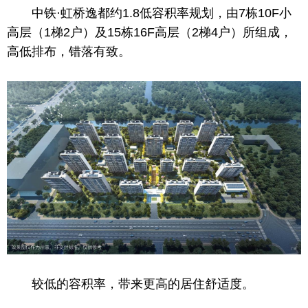
中铁·虹桥逸都约1.8低容积率规划，由7栋10F小
高层
（1梯2户）及15栋16F
高层
（2梯4户）所组成，
高低排布，错落有致。
较低的容积率，带来更高的居住舒适度。