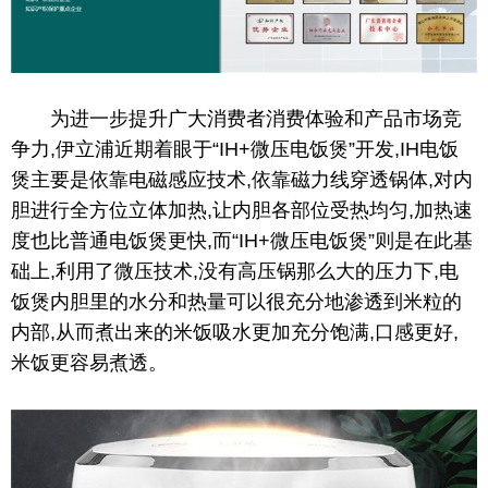
为进一步提升广大消费者消费体验和产品市场竞
争力,伊立浦
近
期着眼于“IH+
微
压电饭煲”开发,IH电饭
煲主要是依靠电磁感应技术,依靠磁力线穿透锅体,对内
胆进行全方位立体加热,让内胆各部位受热均匀,加热速
度也比普通电饭煲更快,而“IH+
微
压电饭煲”则是在此基
础上,利用了
微
压技术,没有高压锅那么大的压力下,电
饭煲内胆里的水分和热量可以很充分地渗透到米粒的
内部,从而煮出来的米饭吸水更加充分饱满,口感更好,
米饭更容易煮透。