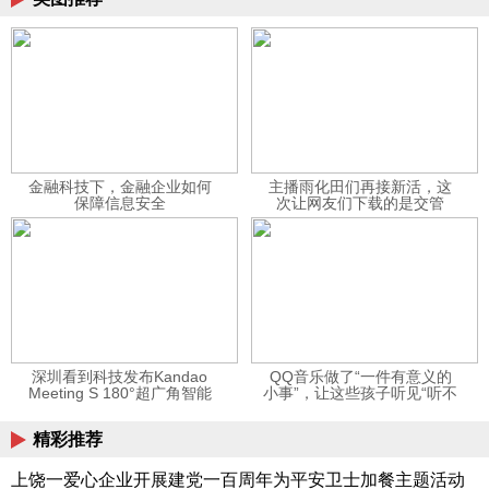
金融科技下，金融企业如何
主播雨化田们再接新活，这
保障信息安全
次让网友们下载的是交管
12123APP
深圳看到科技发布Kandao
QQ音乐做了“一件有意义的
Meeting S 180°超广角智能
小事”，让这些孩子听见“听不
视频会议机
见”的音乐
精彩推荐
上饶一爱心企业开展建党一百周年为平安卫士加餐主题活动