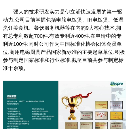
强大的技术研发实力是伊立浦快速发展的第一驱
动力,公司目前掌握包括电脑电饭煲、IH电饭煲、低温
烹饪美食机、餐饮服务机器等在内的9大核心技术;拥
有
总
专利数超700件,有效专利
近
400件,在申请中的专
利
近
100件;同时公司作为
中国
标准化协会团体会员单
位,商用电磁厨具产品国家新标准的主要起草单位,积极
参与制定国家标准和行业标准,截至目前共参与制定标
准十余项。