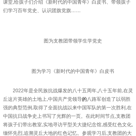
课堂,给孩子们介绍《
新时代
的中国青年》白皮书、带领孩子
们学
习
百年
党史、认识团旗党旗……
图为支教团带领学生学党史
图为学
习
《
新时代
的中国青年》白皮书
2022年是全民族抗战爆发的八十五
周年
,八十五年前,在灵
丘这片英雄的土地上,中国
共产党
领导
的
八路军创造了以弱胜
强的典型范例,取得了全面抗战以来中国军队的第一次胜利,在
中国抗日战争史上书写了光辉的一页。在此时间节点,支教团
将孩子们带出教室,实地寻访
平
型关大捷纪念馆,感受红色文化,
缅怀先烈,追溯灵丘大地的红色记忆。参观学
习
后,支教团的大