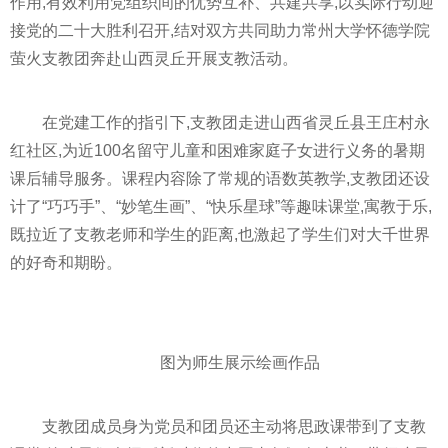
作用,有效利用党组织间的优势互补、共建共享,以实际行动迎
接党的二十大胜利召开,结对双方共同助力常州大学怀德学院
萤火支教团奔赴山西灵丘开展支教活动。
在党建工作的指引下,支教团走进山西省灵丘县王庄村永
红社区,为
近
100名留守儿童和困难家庭子女进行义务的暑期
课后辅导服务。课程内容除了常规的语数英教学,支教团还设
计了“巧巧手”、“妙笔生画”、“快乐星球”等趣味课堂,寓教于乐,
既拉
近
了支教老师和学生的距离,也激起了学生们对大千世界
的好奇和期盼。
图为师生展示绘画作品
支教团成员身为党员和团员还主动将思政课带到了支教