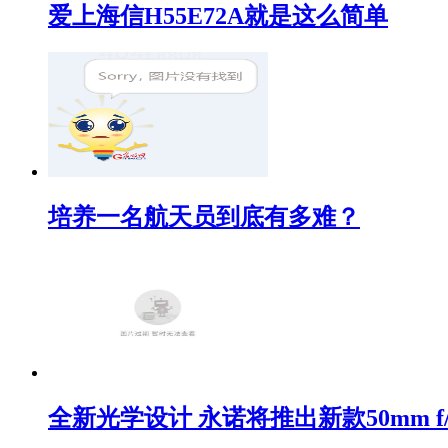
爱上海信H55E72A就是这么简单
培养一名航天员到底有多难？
全新光学设计 永诺将推出新款50mm f/1