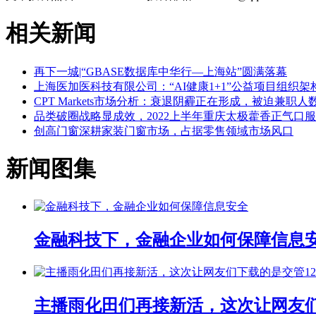
相关新闻
再下一城|“GBASE数据库中华行—上海站”圆满落幕
上海医加医科技有限公司：“AI健康1+1”公益项目组织
CPT Markets市场分析：衰退阴霾正在形成，被迫兼职
品类破圈战略显成效，2022上半年重庆太极藿香正气口服
创高门窗深耕家装门窗市场，占据零售领域市场风口
新闻图集
金融科技下，金融企业如何保障信息
主播雨化田们再接新活，这次让网友们下