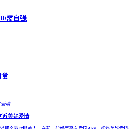
30需自强
图赏
力邂逅美好爱情
遇那个看对眼的人。在新一代婚恋平台爱聊APP，相遇美好爱