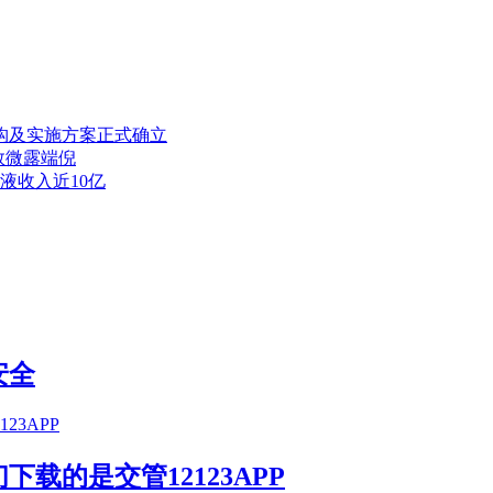
架构及实施方案正式确立
人数微露端倪
液收入近10亿
安全
载的是交管12123APP