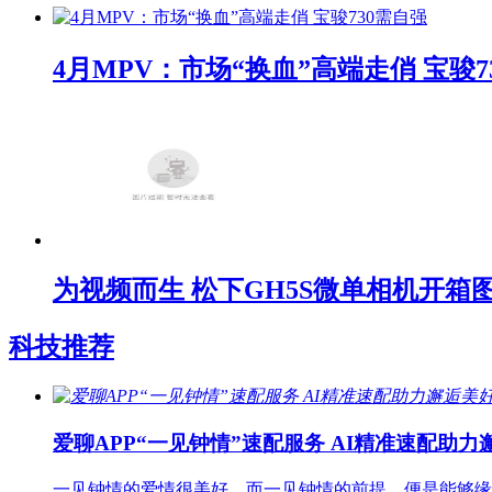
4月MPV：市场“换血”高端走俏 宝骏7
为视频而生 松下GH5S微单相机开箱
科技推荐
爱聊APP“一见钟情”速配服务 AI精准速配助
一见钟情的爱情很美好，而一见钟情的前提，便是能够缘