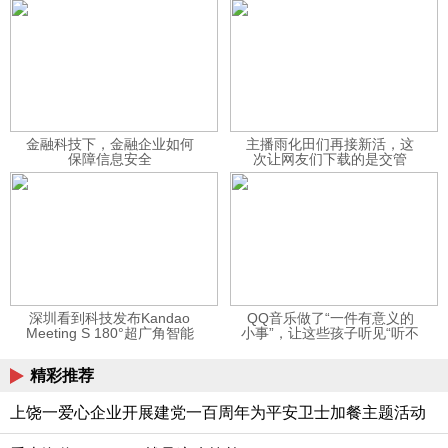
金融科技下，金融企业如何
主播雨化田们再接新活，这
保障信息安全
次让网友们下载的是交管
12123APP
深圳看到科技发布Kandao
QQ音乐做了“一件有意义的
Meeting S 180°超广角智能
小事”，让这些孩子听见“听不
视频会议机
见”的音乐
精彩推荐
上饶一爱心企业开展建党一百周年为平安卫士加餐主题活动