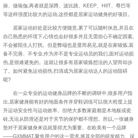
操、做瑜伽,再者就是深蹲、波比跳、KEEP、HIIT、尊巴等
等这样强度比较大的运动,这些都是居家运动健身的好项目。
居家运动好处是比较方便随意,累了可以随时休息,并且在
自己熟悉的环境下,心情也会好很多并且无需担心不确定因素,
不会被陌生人打扰。但是弊端也是显而易见,就是在家锻炼,装
备不完善、不专业,作为并不是专业运动员的我们,面对运动损
伤,是很难避免的。这就让很多有居家锻炼想法的人望而却步
了。如何避免运动损伤,扫清成为居家运动达人的运动阻碍
呢?
在一众专业的运动健身品牌的不断的调研中,很多用户指
出,居家健身能有好的地面条件并穿鞋训练可以很大程度上提
升运动安全性与运动效率。但绝大多数家庭都是木地板或瓷
砖,无论从防滑还是对于关节的保护都不理想。所以,一张健身
垫对于居家健身来说就显得尤为重要。在欧美有一个品牌
——GXMMAT,聚焦用户的这一需求,将其全部的研发精力、设