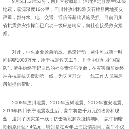
9月5日12时52分，四川甘孜藏族自治州泸定县发生6.8级
地震，震源深度16公里，四川甘孜州和雅安石棉县两地受灾
严重，部分水、电、交通、通信等基础设施受损，目前四川
省抗震救灾指挥部已启动一级应急响应，向社会接受救灾捐
赠。
对此，
中央
企业紧急响应、迅速行动，蒙牛乳业第一时
间捐赠1000万元，用于抗震救灾工作。作为中国乳业“
国家
队”，蒙牛始终牢记自己的社会责任与使命，在灾害面前始终
冲在抗震抗灾援助第一线，为灾区群众、一线工作人员竭尽
所能提供帮助。
2008年汶川地震、2010年玉树地震、2013年雅安地震、
2019年四川长宁地震发生后，蒙牛将数千万元的物资和现
金，送到了抗灾第一线；抗击
新冠
肺炎
疫情
期间，蒙牛捐赠
款物累计达7.4亿元，特别是在今年上海
疫情
期间，蒙牛不仅