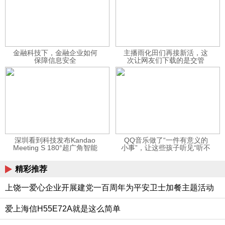
金融科技下，金融企业如何
主播雨化田们再接新活，这
保障信息安全
次让网友们下载的是交管
12123APP
深圳看到科技发布Kandao
QQ音乐做了“一件有意义的
Meeting S 180°超广角智能
小事”，让这些孩子听见“听不
视频会议机
见”的音乐
精彩推荐
上饶一爱心企业开展建党一百周年为平安卫士加餐主题活动
爱上海信H55E72A就是这么简单