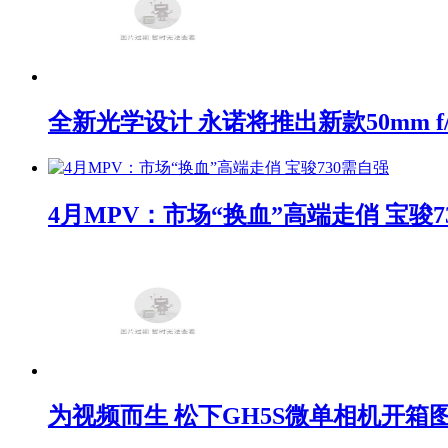
全新光学设计 永诺将推出新款50mm f/1
4月MPV：市场“换血”高端走俏 宝骏7
为视频而生 松下GH5S微单相机开箱