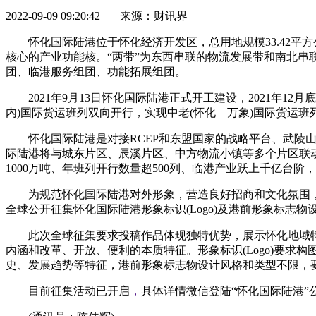
2022-09-09 09:20:42 来源：财讯界
怀化国际陆港位于怀化经济开发区，总用地规模33.42平
核心的产业功能核。“两带”为东西串联的物流发展带和南北串
团、临港服务组团、功能拓展组团。
2021年9月13日怀化国际陆港正式开工建设，2021
内)国际货运班列双向开行，实现中老(怀化—万象)国际货运班列
怀化国际陆港是对接RCEP和东盟国家的战略平台、武陵
际陆港将与城东片区、辰溪片区、中方物流小镇等多个片区联动
1000万吨、年班列开行数量超500列、临港产业跃上千亿台
为规范怀化国际陆港对外形象，营造良好招商和文化氛围
全球公开征集怀化国际陆港形象标识(Logo)及港前形象标志物
此次全球征集要求投稿作品体现独特优势，展示怀化地域特
内涵和改革、开放、便利的本质特征。形象标识(Logo)要
史、发展趋势等特征，港前形象标志物设计风格和类型不限，
目前征集活动已开启
，
具体详情微信登陆“怀化国际陆港”