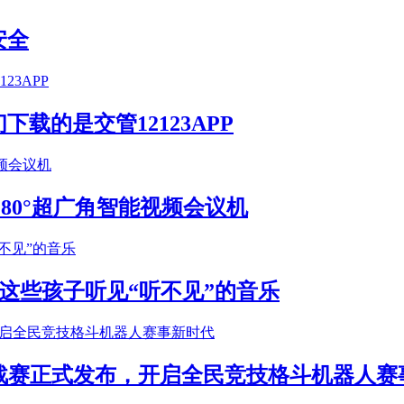
安全
载的是交管12123APP
S 180°超广角智能视频会议机
这些孩子听见“听不见”的音乐
年挑战赛正式发布，开启全民竞技格斗机器人赛