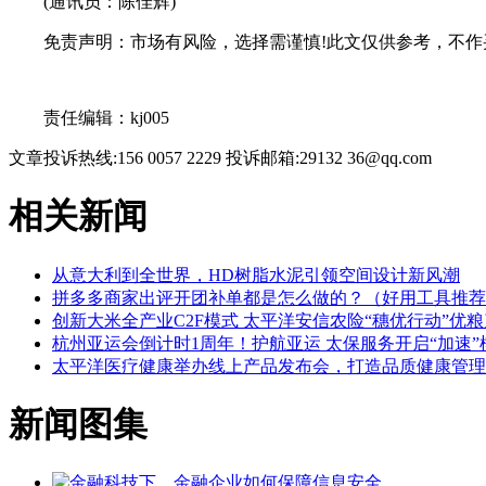
(通讯员：陈佳辉)
免责声明：市场有风险，选择需谨慎!此文仅供参考，不作
关键词：
责任编辑：kj005
文章投诉热线:156 0057 2229 投诉邮箱:29132 36@qq.com
相关新闻
从意大利到全世界，HD树脂水泥引领空间设计新风潮
拼多多商家出评开团补单都是怎么做的？（好用工具推荐
创新大米全产业C2F模式 太平洋安信农险“穗优行动”优
杭州亚运会倒计时1周年！护航亚运 太保服务开启“加速”
太平洋医疗健康举办线上产品发布会，打造品质健康管理
新闻图集