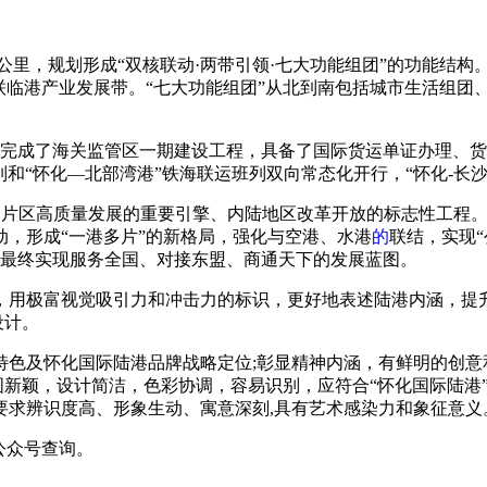
方公里，规划形成“双核联动·两带引领·七大功能组团”的功能结
联临港产业发展带。“七大功能组团”从北到南包括城市生活组团
年12月底完成了海关监管区一期建设工程，具备了国际货运单证办理
和“怀化—北部湾港”铁海联运班列双向常态化开行，“怀化-长沙
山片区高质量发展的重要引擎、内陆地区改革开放的标志性工程。
，形成“一港多片”的新格局，强化与空港、水港
的
联结，实现“
阶，最终实现服务全国、对接东盟、商通天下的发展蓝图。
，用极富视觉吸引力和冲击力的标识，更好地表述陆港内涵，提
设计。
色及怀化国际陆港品牌战略定位;彰显精神内涵，有鲜明的创意
求构图新颖，设计简洁，色彩协调，容易识别，应符合“怀化国际陆
要求辨识度高、形象生动、寓意深刻,具有艺术感染力和象征意义
公众号查询。