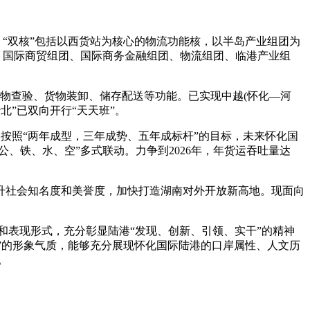
构。“双核”包括以西货站为核心的物流功能核，以半岛产业组团为
、国际商贸组团、国际商务金融组团、物流组团、临港产业组
、货物查验、货物装卸、储存配送等功能。已实现中越(怀化—河
北”已双向开行“天天班”。
按照“两年成型，三年成势、五年成标杆”的目标，未来怀化国
公、铁、水、空”多式联动。力争到2026年，年货运吞吐量达
升社会知名度和美誉度，加快打造湖南对外开放新高地。现面向
和表现形式，充分彰显陆港“发现、创新、引领、实干”的精神
港”的形象气质，能够充分展现怀化国际陆港的口岸属性、人文历
。