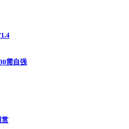
.4
30需自强
图赏