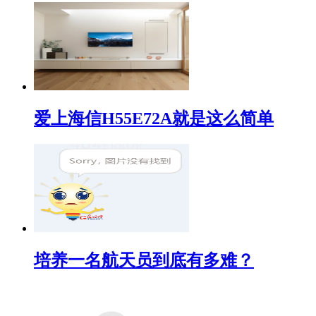
爱上海信H55E72A就是这么简单
培养一名航天员到底有多难？