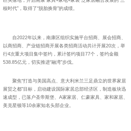
巨头落地，开启南康“家具+家电+家装”泛家居融合发展的“三
核时代”，取得了“脱胎换骨”的成绩。
自2022年以来，南康区组织实施
平
台招商、展会招商、
以商招商、产业链招商开展各类招商活动共计开展20次，举
行4次重大项目集中签约，累计签约项目77个，签约金额
538.85亿元，切实推进“融湾”步伐。
聚焦“打造与美国高点、意大利米兰三足鼎立的世界家居
展贸之都”目标，启动建设国际家居总部经济区，制造板块迅
速成型，已落户圣帝斯堡、A家家居、仁豪家具、家和家居、
美克星顿等10余家知名头部企业。