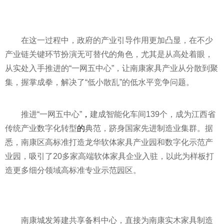
在这一过程中，政府的产业引导作用更加凸显，在不少
产业链关键环节扮演无可替代的角色，尤其是从高处着眼，
从实处入手推进的“一网五中心”，让南康家具产业从分散到聚
集，握掌成拳，解决了“低小散乱”的低水
平
竞争问题。
推进“一网五中心”
，
建成智能化车间139个，成为江西省
传统产业数字化转型
的
典范，跻身
国家
先进制造业集群。据
悉，南康区高标准打造龙华软体家具产业园和数字化示范产
业园，吸引了20多家高端软体家具企业入驻，以此为样板打
造更多细分领域高标准专业示范园区。
南康城发筹建共享备料中心，直接为南康实木家具制造