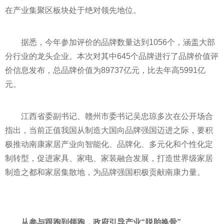
在产业集聚区板块处于绝对领先地位。
据悉，今年参加评价的品牌数量达到1056个，涵盖大部
分行业的龙头企业。本次对其中645个品牌进行了品牌价值评
价信息发布，总品牌价值为89737亿元，比去年高5991亿
元。
江西省委副
书记
、赣州市委
书记
吴忠琼多次在公开场合
指出，当前正值我国从制造大国向品牌强国迈进之际，要积
极推动南康家居产业向智能化、品牌化、多元化和个
性
化定
制转型，促进家具、家电、家装融合发展，打造世界级家居
制造之都和家居集散地，为品牌强国积极贡献南康力量。
从参与跟跑到领跑，政府引导产业“脱胎换骨”