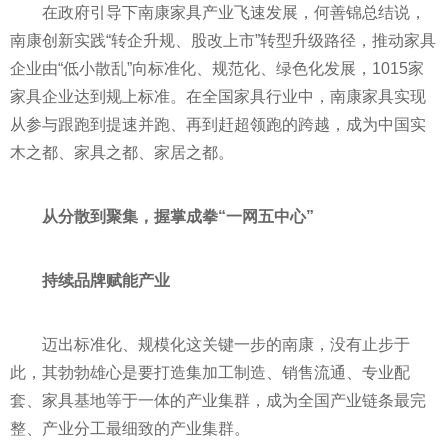
在政府引导下南康家具产业飞速发展，何善锦总结说，
南康创新实践“转企升规、股改上市”转型升级路径，推动家具
企业由“低小散乱”向标准化、规范化、绿色化发展，1015家
家具企业达到规上标准。在全
国家
具行业中，南康家具实现
从参与跟跑到提速并跑、再到赶超领跑的跨越，成为中国实
木之都、家具之都、家居之都。
从分散到聚集，握掌成拳“一网五中心”
持续品牌赋能产业
迈出标准化、规模化这关键一步的南康，没有止步于
此，其勃勃雄心是要打造集加工制造、销售流通、专业配
套、家具基地等于一体的产业集群，成为全国产业链条最完
整、产业分工最细致的产业集群。