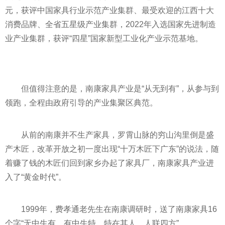
元，获评中
国家
具行业示范产业集群、最受欢迎的江西十大
消费品牌、全省五星级产业集群，2022年入选
国家
先进制造
业产业集群，获评“四星”
国家
新型工业化产业示范基地。
但值得注意的是，南康家具产业是“从无到有”，从参与到
领跑，全程由政府引导的产业集聚区典范。
从前的南康并不生产家具，罗霄山脉的穷山沟里倒是盛
产木匠，
改革开放
之初一度出现“十万木匠下广东”的说法，随
着赚了钱的木匠们回到家乡办起了家具厂，南康家具产业进
入了“黄金时代”。
1999年，费孝通老先生在南康调研时，送了南康家具16
个字“无中生有、有中生特、特在其人、人联四方”。