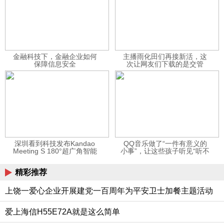
金融科技下，金融企业如何
主播雨化田们再接新活，这
保障信息安全
次让网友们下载的是交管
12123APP
深圳看到科技发布Kandao
QQ音乐做了“一件有意义的
Meeting S 180°超广角智能
小事”，让这些孩子听见“听不
视频会议机
见”的音乐
精彩推荐
上饶一爱心企业开展建党一百周年为平安卫士加餐主题活动
爱上海信H55E72A就是这么简单