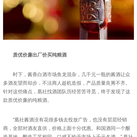
质优价廉出厂价买纯粮酒
时下，酱香白酒市场鱼龙混杂，几千元一瓶的酱酒让众
多酒友望而却步，不法商人趁机造假，产品质量良莠不齐。
针对这些痛点，凰社找酒团队历经苦苦寻觅，终于发现了这
款质优价廉的纯粮酒。
“凰社酱酒没有花很多钱去投放广告，也没有层层经销
商，全部对酒友直供，价格上面十分优惠。和国酒同一个酿
造基地，酿造工艺相同，口感不输于市场上千元名酒。” 凰社