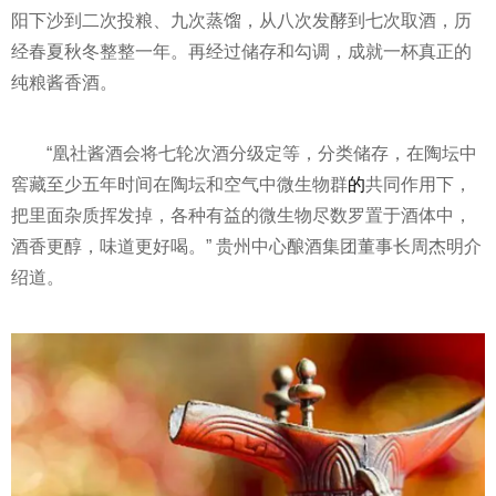
阳下沙到二次投粮、九次蒸馏，从八次发酵到七次取酒，历
经春夏秋冬整整一年。再经过储存和勾调，成就一杯真正的
纯粮酱香酒。
“凰社酱酒会将七轮次酒分级定等，分类储存，在陶坛中
窖藏至少五年时间在陶坛和空气中微生物群
的
共同作用下，
把里面杂质挥发掉，各种有益的微生物尽数罗置于酒体中，
酒香更醇，味道更好喝。” 贵州中心酿酒集团董事长周杰明介
绍道。