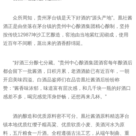
众所周知，贵州茅台镇是天下好酒的“源头产地”。凰社酱
酒正是由坐落在茅台镇的贵州中心酿酒集团精心酿制，坚持
按传统12987坤沙工艺酿造，窖池由当地紫红泥砌成，使用
近
百年
不间断，蒸出来的酒香醇绵延。
“好酒三分酿七分藏。”贵州中心酿酒集团酒窖每年酿酒后
都会留下一批酱酒，日积月累，老酒酒龄已有
近
百年
，一朝
开启美味四溢。白酒品鉴师们在品尝凰社酱酒后纷纷称
赞：“酱香味浓郁，味道富有层次感，和几千块一瓶的好酒口
感差不多，喝完感觉浑身舒畅，还想再来几杯。”
酒的酿造和优质原料密不可分。凰社酱酒原料精选茅台
镇本地优质红缨子糯高粱、优质软质小麦、美酒河水为原
料，五斤粮食一斤酒。全程遵循古法工艺，从端午制曲、重