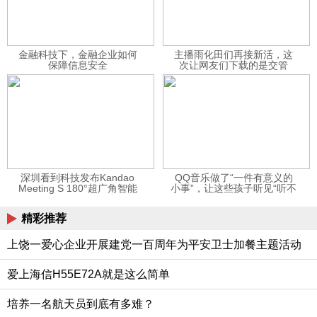
金融科技下，金融企业如何
主播雨化田们再接新活，这
保障信息安全
次让网友们下载的是交管
12123APP
深圳看到科技发布Kandao
QQ音乐做了“一件有意义的
Meeting S 180°超广角智能
小事”，让这些孩子听见“听不
视频会议机
见”的音乐
精彩推荐
上饶一爱心企业开展建党一百周年为平安卫士加餐主题活动
爱上海信H55E72A就是这么简单
培养一名航天员到底有多难？