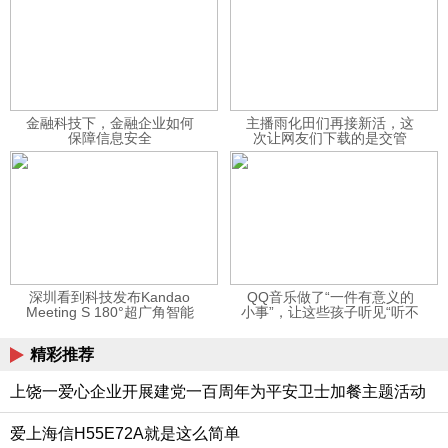
金融科技下，金融企业如何
主播雨化田们再接新活，这
保障信息安全
次让网友们下载的是交管
12123APP
深圳看到科技发布Kandao
QQ音乐做了“一件有意义的
Meeting S 180°超广角智能
小事”，让这些孩子听见“听不
视频会议机
见”的音乐
精彩推荐
上饶一爱心企业开展建党一百周年为平安卫士加餐主题活动
爱上海信H55E72A就是这么简单