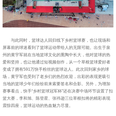
与此同时，篮球达人回归线下乡村篮球赛，也让现场和
屏幕前的球迷看到了篮球运动带给人的无限可能。出生于泉
州的黄宇军就在当地篮球文化的熏陶中长大，他对篮球的热
爱和坚持，也让他通过短视频创作，从一个草根篮球爱好者
变成了拥有591万快手粉丝的篮球达人。此次回到家乡的球
场，黄宇军也受到了老乡们的热烈欢迎，出彩的表现更吸引
当地的篮球少年们纷纷前来索要签名和合影。另外，为增加
赛事看点，快手“乡村篮球冠军杯”还在决赛中场环节设置了扣
篮大赛，李和旭、陈登星、张祎逊三位草根扣将的精彩表现
震惊四座，篮球运动的热血魅力尽显。