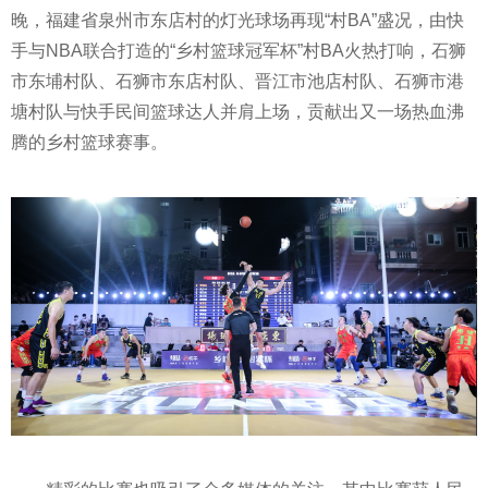
晚，福建省泉州市东店村的灯光球场再现“村BA”盛况，由快
手与NBA联合打造的“乡村篮球冠军杯”村BA火热打响，石狮
市东埔村队、石狮市东店村队、晋江市池店村队、石狮市港
塘村队与快手民间篮球达人并肩上场，贡献出又一场热血沸
腾的乡村篮球赛事。