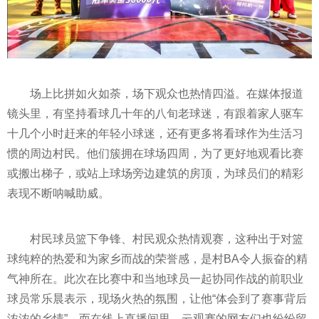
场上比拼如火如荼，场下观众也热情四溢。在媒体报道
镜头里，有坚持看球几十年的八旬老球迷，有跟着家人驱车
十几个小时赶来的年轻小球迷，还有更多将看球作为生活
习
惯的周边村民。他们簇拥在球场四周，为了更好地观看比赛
或搬出梯子，或站上球场旁边建筑的房顶，为球员们的精彩
表现不断呐喊助威。
村民球员篮下争锋、村民观众热情观赛，这种出于对篮
球纯粹的热爱和为家乡而战的荣誉感，是村BA令人振奋的精
气神所在。此次在比赛中和当地球员一起协同作战的前职业
球员常乐晨表示，现场火热的氛围，让他“体会到了赛事背后
浓浓的乡情”。而在线上直播间里，云观赛的网友们也纷纷留