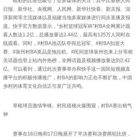
精彩的比赛也吸引了众多媒体的关注，其中比赛获人民
日报、新华社、
央视
网、人民网、新华社快看、新京报、澎
湃新闻等主流媒体以及福建当地多家媒体进行同步直播及报
道。快手官方数据显示，“乡村篮球冠军杯”村BA全网累计观
看人数达1.2亿，总播放量达2.44亿，最高有125万人同时在
线观看。同时，#村BA池店队夺得总冠军、#村BA扣篮大
赛、#泉州村BA奖品是拖拉机、#民间篮球泉州也来上分等相
关话题也登上站内外热榜，全网话题及视频播放量达到2.42
亿。可以看到，通过此次赛事举办和快手这一国民短视频直
播
平
台的积极传播推广，村BA的影响力正在不断扩散，中国
乡村的体育文化自信正引发广泛共鸣。
草根球员激情争锋、村民搭梯火爆围观，村BA赛出精气
神
赛事在16日晚和17日晚展开了半决赛和决赛两轮比拼，