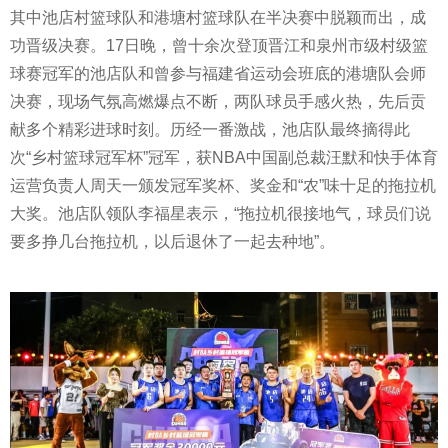
其中池店村篮球队和港塘村篮球队在半决赛中脱颖而出，成
功晋级决赛。17日晚，曾十余次登顶晋江和泉州市级村级篮
球赛冠军的池店队和曾参与福建省运动会班底的港塘队会师
决赛，现场气氛高燃爆点不断，两队球员手感火热，先后贡
献多个精彩进球时刻。历经一番激战，池店队最终摘得此
次“乡村篮球冠军杯”冠军，获NBA中国副总裁汪默和快手体育
运营负责人周天一颁发冠军奖杯、奖金和“农”味十足的拖拉机
大奖。池店队领队李福星表示，“拖拉机很接地气，球员们说
要多挣几台拖拉机，以后退休了一起去种地”。