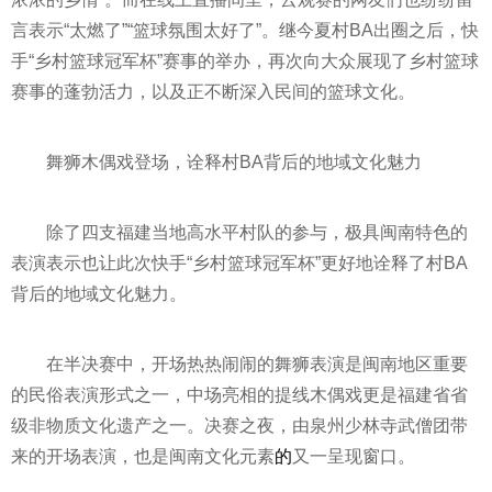
言表示“太燃了”“篮球氛围太好了”。继今夏村BA出圈之后，快
手“乡村篮球冠军杯”赛事的举办，再次向大众展现了乡村篮球
赛事的蓬勃活力，以及正不断深入民间的篮球文化。
舞狮木偶戏登场，诠释村BA背后的地域文化魅力
除了四支福建当地高水
平
村队的参与，极具闽南特色的
表演表示也让此次快手“乡村篮球冠军杯”更好地诠释了村BA
背后的地域文化魅力。
在半决赛中，开场热热闹闹的舞狮表演是闽南地区重要
的民俗表演形式之一，中场亮相的提线木偶戏更是福建省省
级非物质文化遗产之一。决赛之夜，由泉州少林寺武僧团带
来的开场表演，也是闽南文化元素
的
又一呈现窗口。