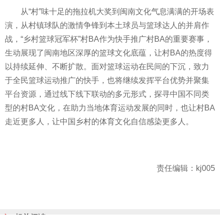
从“村”味十足的拖拉机大奖到闽南文化气息满满的开场表
演，从村镇球队的激情争锋到本土球员与篮球达人的并肩作
战，“乡村篮球冠军杯”村BA作为快手推广村BA的重要赛事，
生动展现了闽南地区深厚的篮球文化底蕴，让村BA的热度得
以持续延伸、不断扩散。面对篮球运动在民间的下沉，致力
于全民篮球运动推广的快手，也将继续发挥
平
台优势并聚集
平
台资源，通过线下线下联动的多元形式，探寻中国不同类
型的村BA文化，在助力当地体育运动发展的同时，也让村BA
走
近
更多人，让中国乡村的体育文化自信感染更多人。
责任编辑：kj005
相关阅读