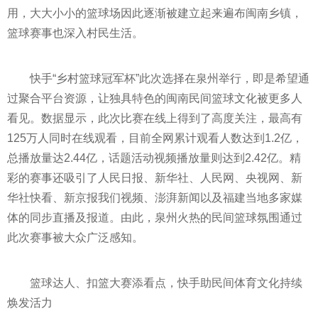
用，
大大
小小的篮球场因此逐渐被建立起来遍布闽南乡镇，
篮球赛事也深入村民生活。
快手“乡村篮球冠军杯”此次选择在泉州举行，即是希望通
过聚合
平
台资源，让独具特色的闽南民间篮球文化被更多人
看见。数据显示，此次比赛在线上得到了高度关注，最高有
125万人同时在线观看，目前全网累计观看人数达到1.2亿，
总播放量达2.44亿，话题活动视频播放量则达到2.42亿。精
彩的赛事还吸引了人民日报、新华社、人民网、
央视
网、新
华社快看、新京报我们视频、澎湃新闻以及福建当地多家媒
体的同步直播及报道。由此，泉州火热的民间篮球氛围通过
此次赛事被大众广泛感知。
篮球达人、扣篮大赛添看点，快手助民间体育文化持续
焕发活力