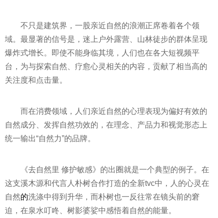
不只是建筑界，一股亲
近
自然的浪潮正席卷着各个领
域。最显著的信号是，迷上户外露营、山林徒步的群体呈现
爆炸式增长。即使不能身临其境，人们也在各大短视频
平
台，为与探索自然、疗愈心灵相关的内容，贡献了相当高的
关注度和点击量。
而在消费领域，人们亲
近
自然的心理表现为偏好有效的
自然成分、发挥自然功效的，在理念、产品力和视觉形态上
统一输出“自然力”的品牌。
《去自然里 修护敏感》的出圈就是一个典型的例子。在
这支溪木源和代言人朴树合作打造的全新tvc中，人的心灵在
自然
的
洗涤中得到升华，而朴树也一反往常在镜头前的窘
迫，在泉水叮咚、树影婆娑中感悟着自然的能量。