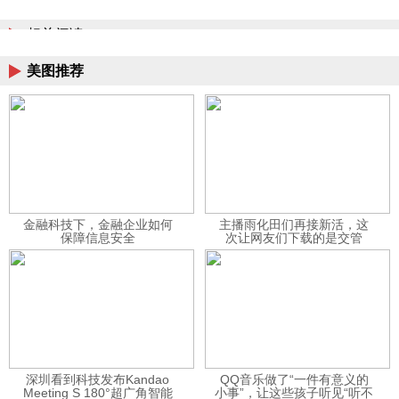
相关阅读
美图推荐
金融科技下，金融企业如何
主播雨化田们再接新活，这
保障信息安全
次让网友们下载的是交管
12123APP
深圳看到科技发布Kandao
QQ音乐做了“一件有意义的
Meeting S 180°超广角智能
小事”，让这些孩子听见“听不