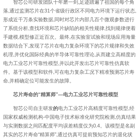
智芯公司研发团队十年磨一剑,足迹踏遍了祖国的每个角
落,通过监测芯片在31个省级行政区不同电力环境下运行状态,
形成近千万条实验数据,同时对芯片内部几百个微观参数进行
了系统分析,查找环境和芯片缺陷的相关性规律,找到规律便着
手建模,模型修正近百次。最终,在实验室试验和现场应用海量
数据结合下,发现了芯片在电力复杂环境下的芯片规律和失效
机理,并优化国际经典的半导体可靠性理论,从而建立高精度的
电力工业芯片可靠性模型,并以此开发出芯片可靠性仿真软
件。基于该模型和软件,可在电力复杂工况下精准预测芯片寿
命,并精确定位可能发生的故障。
芯片寿命的“精算师”—电力工业芯片可靠性模型
智芯公司自主研发
的
电力工业芯片高精度可靠性模型,经
国家权威检测机构-中国电子技术标准化研究院检测,仿真结果
与实测数据之间匹配度平均误差精度仅为0.4。该模型是名副
其实的芯片寿命“精算师”,通过仿真可提前预知芯片的退化状