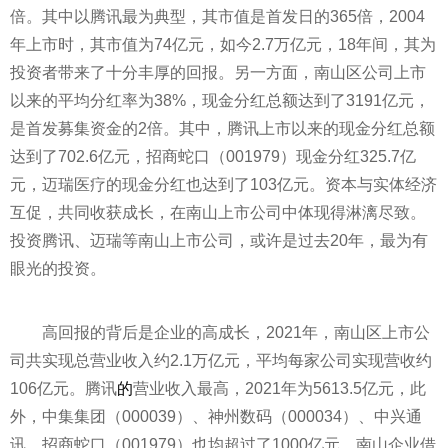
倍。其中以腾讯最为典型，其市值是首发日的365倍，2004
年上市时，其市值为74亿元，如今2.7万亿元，18年间，其为
投资
者带来了十分丰厚的回报。另一方面，南山区公司上市
以来的
平
均分红率为38%，现金分红总额达到了3191亿元，
是首发募集资金的2倍。其中，腾讯上市以来的现金分红总额
达到了702.6亿元，招商蛇口（001979）现金分红325.7亿
元，迈瑞医疗的现金分红也达到了103亿元。资本与实体经济
互促，共同收获成长，在南山上市公司中体现得淋漓尽致。
投资
腾讯、迈瑞等南山上市公司，或许是过去20年，最为有
眼光的
投资
。
高回报的背后是企业的高成长，2021年，南山区上市公
司共实现总营业收入约2.1万亿元，
平
均每家公司实现营收约
106亿元。腾讯
的
营业收入最高，2021年为5613.5亿元，此
外，中集集团（000039）、神州数码（000034）、中兴通
讯、招商蛇口（001979）也均超过了1000亿元。南山企业借