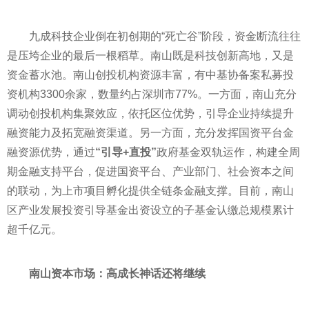
九成科技企业倒在初创期的“死亡谷”阶段，资金断流往往
是压垮企业的最后一根稻草。南山既是科技创新高地，又是
资金蓄水池。南山创投机构资源丰富，有中基协备案
私募
投
资
机构
3300余家，数量约占深圳市77%。一方面，南山充分
调动创投机构集聚效应，依托区位优势，引导企业持续提升
融资能力及拓宽融资渠道。另一方面，充分发挥国资
平
台
金
融
资源优势，通过
“引导+直投”
政府
基金
双轨运作，构建全周
期
金融
支持
平
台，促进国资
平
台、产业部门、社会资本之间
的联动，为上市项目孵化提供全链条
金融
支撑。目前，南山
区产业发展
投资
引导
基金
出资设立的子
基金
认缴总规模累计
超千亿元。
南山资本市场：高成长神话还将继续