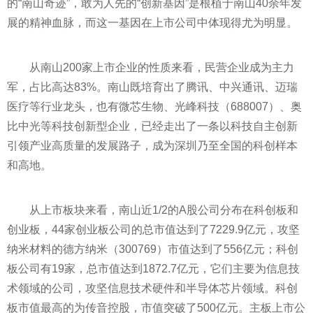
的“南山奇迹”，敢为人先的“创新基因”是根植于南山40余年发
展的
精神
血脉，而这一基因在上市公司中体现得尤为明显。
从南山200家上市企业的
性
质来看，民营企业成为主力
军，占比高达83%。南山既培育出了腾讯、中兴通讯、迈瑞
医疗等行业龙头，也有微芯生物、光峰科技（688007）、奥
比中光等科技创新型企业，已经走出了一条以科技自主创新
引领产业高质量的发展路子，成为深圳乃至全国的科创样本
和高地。
从上市板块来看，南山
近
1/2的A股公司分布在科创板和
创业板，44家创业板公司的总市值达到了7229.9亿元，攻坚
纳米材料的德方纳米（300769）市值达到了556亿元；科创
板公司有19家，总市值达到1872.7亿元，它们主要为信息技
术领域的公司，攻坚信息技术硬件和半导体芯片领域。科创
板市值最高的为传音控股，市值突破了500亿元。主板上市公