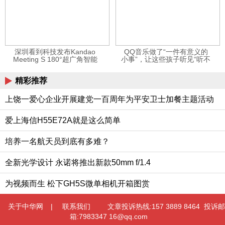
深圳看到科技发布Kandao
QQ音乐做了“一件有意义的
Meeting S 180°超广角智能
小事”，让这些孩子听见“听不
视频会议机
见”的音乐
精彩推荐
上饶一爱心企业开展建党一百周年为平安卫士加餐主题活动
爱上海信H55E72A就是这么简单
培养一名航天员到底有多难？
全新光学设计 永诺将推出新款50mm f/1.4
为视频而生 松下GH5S微单相机开箱图赏
关于中华网
|
联系我们
文章投诉热线:157 3889 8464 投诉邮
箱:7983347 16@qq.com