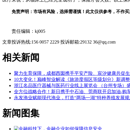
免责声明：市场有风险，选择需谨慎！此文仅供参考，不作买
关键词：
责任编辑：kj005
文章投诉热线:156 0057 2229 投诉邮箱:29132 36@qq.com
相关新闻
聚力生育保障，成都西囡携手平安产险、宸汐健康共促生
10大变化！巅峰智业解读《旅游度假区等级划分》新调整
浙江名品医疗器械与医药行业线上展览会 （台州专场）
全方位战略合作！新日携手中石油、莞商联开启加油-购
永发渔业赋能现代渔业，打造“两场一湖”特种养殖发展规
新闻图集