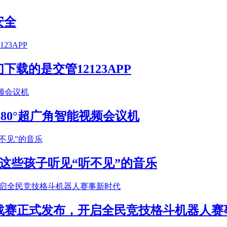
安全
载的是交管12123APP
S 180°超广角智能视频会议机
这些孩子听见“听不见”的音乐
年挑战赛正式发布，开启全民竞技格斗机器人赛