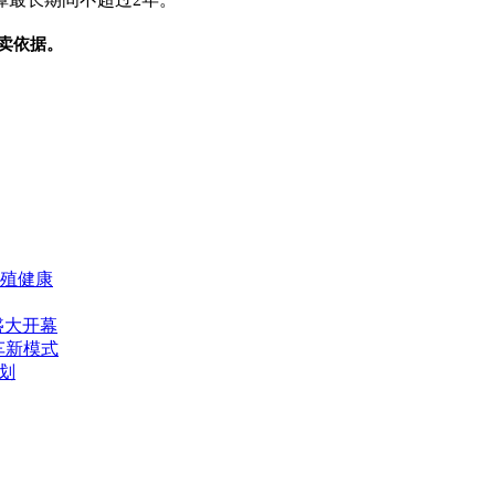
卖依据。
殖健康
盛大开幕
车新模式
划