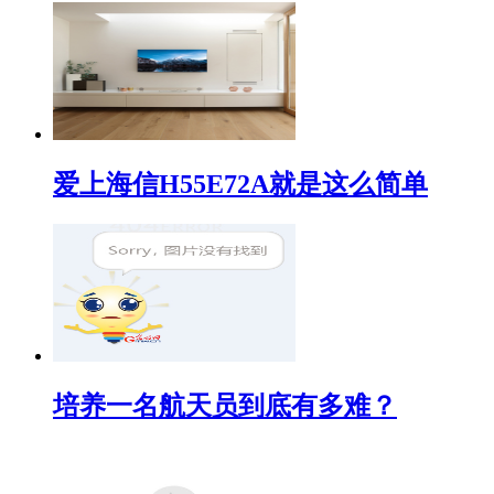
爱上海信H55E72A就是这么简单
培养一名航天员到底有多难？