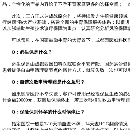
品，个性化的产品内容给了不孕不育家庭更多的选择空间；一
此次，三方正式达成战略合作，将持续发力生殖健康领域
疗健康”强大产业基础，搭建全新的生育保障服务体系：以促
以加强辅助生殖技术诊疗保障为重点，认真研究分析风险保障
可以预见，在国家鼓励生育的大背景下，成都西囡妇科医
Q：必生保是什么？
必生保是由成都西囡妇科医院联合平安产险、国药宸汐健
患者提供自由申请理赔节点的赔付方式，就算失败一次也可以
Q：自选次数申请理赔是什么意思？
如果试管医疗不幸失败，客户可使用已经投保且生效的必生
付金额20000元，获赔后保障终止，若三次移植失败后申请理
Q：保险保到怀孕的什么时候停止？
指定医院一般是7-10天抽血查怀孕，14天查HCG翻倍情
医疗来说，从临床上已经完全成功了，保险才会失效。以上保