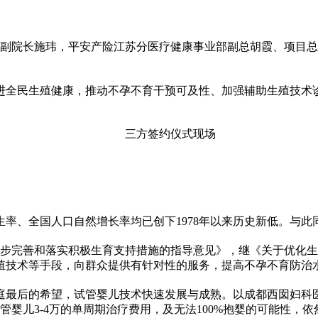
、运营副院长施玮，平安产险江苏分医疗健康事业部副总胡霞、项
进全民生殖健康，推动不孕不育干预可及性、加强辅助生殖技术
三方签约仪式现场
生率、全国人口自然增长率均已创下1978年以来历史新低。与此同
关于进一步完善和落实积极生育支持措施的指导意见》，继《关于优
殖技术等手段，向群众提供有针对性的服务，提高不孕不育防治
家庭最后的希望，试管婴儿技术快速发展与成熟。以成都西囡妇科医
是，试管婴儿3-4万的单周期治疗费用，及无法100%抱婴的可能