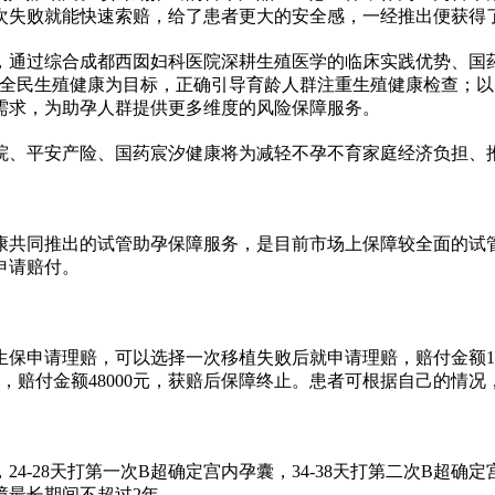
次失败就能快速索赔，给了患者更大的安全感，一经推出便获得
，通过综合成都西囡妇科医院深耕生殖医学的临床实践优势、国
进全民生殖健康为目标，正确引导育龄人群注重生殖健康检查；
需求，为助孕人群提供更多维度的风险保障服务。
院、平安产险、国药宸汐健康将为减轻不孕不育家庭经济负担、
康共同推出的试管助孕保障服务，是目前市场上保障较全面的试
申请赔付。
保申请理赔，可以选择一次移植失败后就申请理赔，赔付金额12
赔，赔付金额48000元，获赔后保障终止。患者可根据自己的情
况，24-28天打第一次B超确定宫内孕囊，34-38天打第二次B
障最长期间不超过2年。