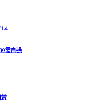
.4
30需自强
图赏