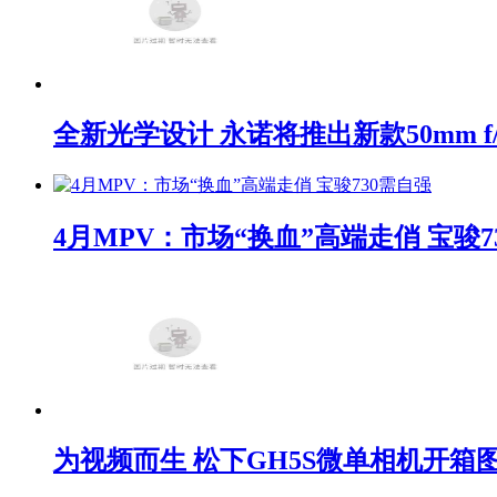
全新光学设计 永诺将推出新款50mm f/1
4月MPV：市场“换血”高端走俏 宝骏7
为视频而生 松下GH5S微单相机开箱