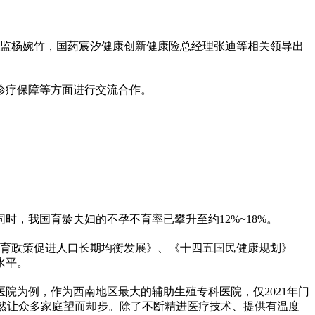
目总监杨婉竹，国药宸汐健康创新健康险总经理张迪等相关领导出
诊疗保障等方面进行交流合作。
时，我国育龄夫妇的不孕不育率已攀升至约12%~18%。
化生育政策促进人口长期均衡发展》、《十四五国民健康规划》
水平。
院为例，作为西南地区最大的辅助生殖专科医院，仅2021年门
性，依然让众多家庭望而却步。除了不断精进医疗技术、提供有温度