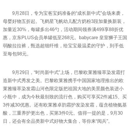
9月28日，专为宝爸宝妈准备的“成长新中式”会场来袭，
母婴好物五折起。飞鹤星飞帆幼儿配方奶粉3段加量换新装，
加量近30%，每罐多出46勺，活动期间领券满499享88折优
惠，京东PLUS会员单罐低至268元。babycare 皇室狮子王国
弱酸拉拉裤，甄选超细纤维，给宝宝最温柔的守护，到手低
至每包98元。
9月29日，“时尚新中式”上场，巴黎欧莱雅臻萃染发霜打
造新中式秀发之美。巴黎欧莱雅携手中国国家地理推出的欧
莱雅臻萃染发霜山河色限定版把祖国大地的美景颜色装进小
小瓶中，成为今秋最别致的流行色，购买可享买2件减15、买
3件减30优惠。还有欧莱雅卓韵霜护发染发霜，蕴含植物氨基
酸，三重养护更出色，买第3件0元。值得一提的是，9月30
日，还会有全品类新中式好物大集合，等你来“阅兵”。