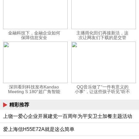
金融科技下，金融企业如何
主播雨化田们再接新活，这
保障信息安全
次让网友们下载的是交管
12123APP
深圳看到科技发布Kandao
QQ音乐做了“一件有意义的
Meeting S 180°超广角智能
小事”，让这些孩子听见“听不
视频会议机
见”的音乐
精彩推荐
上饶一爱心企业开展建党一百周年为平安卫士加餐主题活动
爱上海信H55E72A就是这么简单