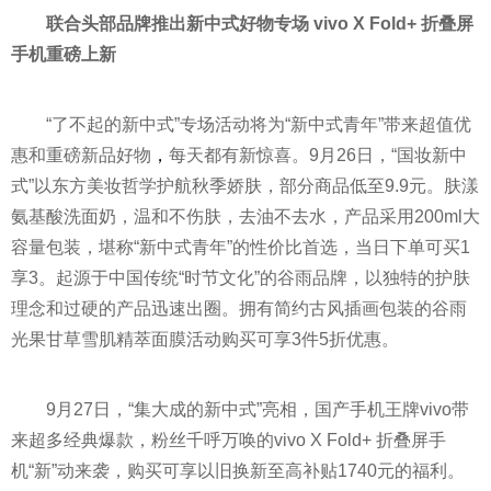
联合头部品牌推出新中式好物专场 vivo X Fold+ 折叠屏
手机重磅上新
“了不起的新中式”专场活动将为“新中式青年”带来超值优
惠和重磅新品好物
，
每天都有新惊喜。9月26日，“国妆新中
式”以东方美妆哲学护航秋季娇肤，部分商品低至9.9元。肤漾
氨基酸洗面奶，温和不伤肤，去油不去水，产品采用200ml大
容量包装，堪称“新中式青年”的性价比首选，当日下单可买1
享3。起源于中国传统“时节文化”的谷雨品牌，以独特的护肤
理念和过硬的产品迅速出圈。拥有简约古风插画包装的谷雨
光果甘草雪肌精萃面膜活动购买可享3件5折优惠。
9月27日，“集大成的新中式”亮相，国产手机王牌vivo带
来超多经典爆款，粉丝千呼万唤的vivo X Fold+ 折叠屏手
机“新”动来袭，购买可享以旧换新至高补贴1740元的福利。