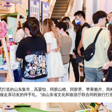
式打造的山东集市，高粱饴、阿胶山楂、阿胶枣、苹果脆片、周
做走亲访友的伴手礼。”由山东省文化和旅游厅联合同程旅行打造