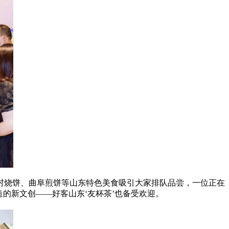
村烧饼、曲阜煎饼等山东特色美食吸引大家排队品尝，一位正在
的新文创——好客山东‘友杯茶’也备受欢迎。