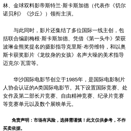
林、金球双料影帝斯特兰·斯卡斯加德（代表作《切尔
诺贝利》《沙丘》）领衔主演。
与此同时
，
影片还集结了多位国际一线主创，包
括联合编剧梅根·斯卡斯加德、凭借《第一头牛》荣获
波琳金熊奖提名的摄影指导克里斯·布劳维特，和以奥
斯卡获奖影片《龙纹身的女孩》名声大噪的美术指导
迈克尔·瓦雷等。
华沙国际电影节创立于1985年，是国际电影制片
人协会认证的A类国际电影节。其下设置国际竞赛、处
女作及第二部长片竞赛、自由
精神
竞赛、纪录片竞赛
等竞赛单元以及数个展映单元。
免责声明：市场有风险，选择需谨慎！此文仅供参考，不作
买卖依据。