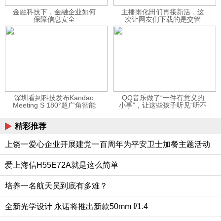
金融科技下，金融企业如何
主播雨化田们再接新活，这
保障信息安全
次让网友们下载的是交管
12123APP
深圳看到科技发布Kandao
QQ音乐做了“一件有意义的
Meeting S 180°超广角智能
小事”，让这些孩子听见“听不
视频会议机
见”的音乐
精彩推荐
上饶一爱心企业开展建党一百周年为平安卫士加餐主题活动
爱上海信H55E72A就是这么简单
培养一名航天员到底有多难？
全新光学设计 永诺将推出新款50mm f/1.4