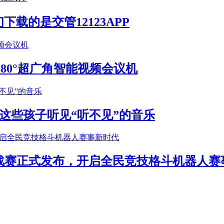
载的是交管12123APP
S 180°超广角智能视频会议机
这些孩子听见“听不见”的音乐
年挑战赛正式发布，开启全民竞技格斗机器人赛