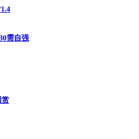
.4
30需自强
图赏