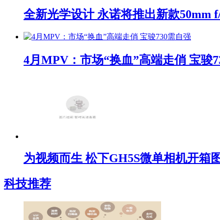
全新光学设计 永诺将推出新款50mm f/1
4月MPV：市场“换血”高端走俏 宝骏7
为视频而生 松下GH5S微单相机开箱
科技推荐