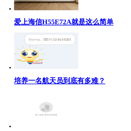
爱上海信H55E72A就是这么简单
培养一名航天员到底有多难？