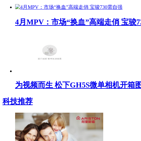
4月MPV：市场“换血”高端走俏 宝骏7
为视频而生 松下GH5S微单相机开箱
科技推荐