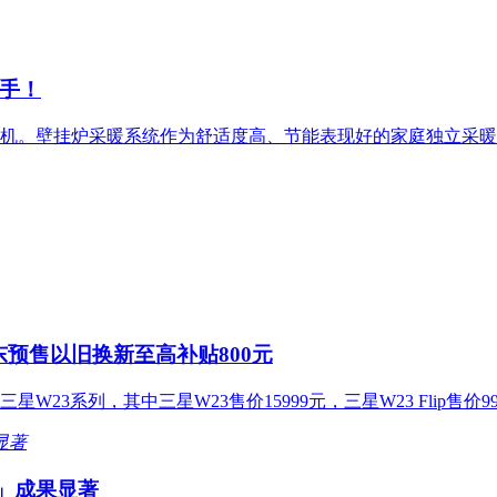
手！
机。壁挂炉采暖系统作为舒适度高、节能表现好的家庭独立采暖
东预售以旧换新至高补贴800元
3系列，其中三星W23售价15999元，三星W23 Flip售价99
战」成果显著