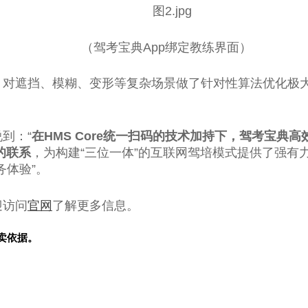
（驾考宝典App绑定教练界面）
技术，对遮挡、模糊、变形等复杂场景做了针对性算法优化
到：“
在
HMS Core
统一扫码的技术加持下，驾考宝典高
的联系
，为构建“三位一体”的互联网驾培模式提供了强有力
体验”。
迎访问
官网
了解更多信息。
卖依据。