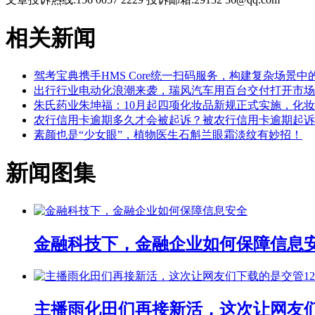
相关新闻
驾考宝典携手HMS Core统一扫码服务，构建复杂场景
出行行业电动化浪潮来袭，瑞风汽车用百台交付打开市场
朱氏药业朱坤福：10月起四项化妆品新规正式实施，化
农行信用卡逾期多久才会被起诉？被农行信用卡逾期起诉
素颜也是“少女眼”，植物医生石斛兰眼霜淡纹有妙招！
新闻图集
金融科技下，金融企业如何保障信息
主播雨化田们再接新活，这次让网友们下