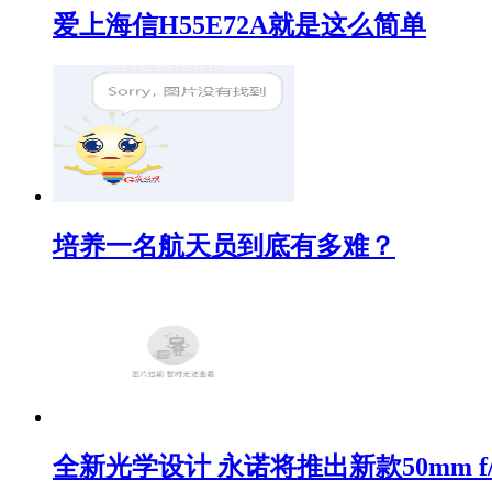
爱上海信H55E72A就是这么简单
培养一名航天员到底有多难？
全新光学设计 永诺将推出新款50mm f/1