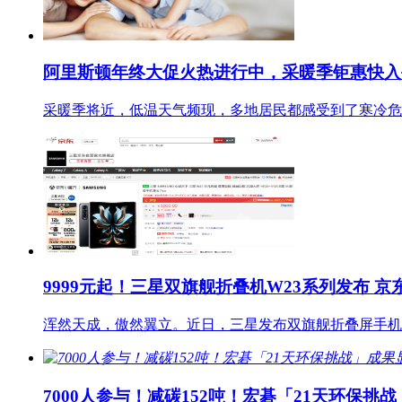
阿里斯顿年终大促火热进行中，采暖季钜惠快入
采暖季将近，低温天气频现，多地居民都感受到了寒冷危
9999元起！三星双旗舰折叠机W23系列发布 京
浑然天成，傲然翼立。近日，三星发布双旗舰折叠屏手机三星W2
7000人参与！减碳152吨！宏碁「21天环保挑