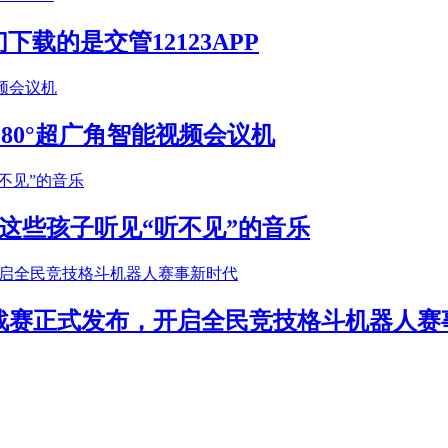
载的是交管12123APP
S 180°超广角智能视频会议机
这些孩子听见“听不见”的音乐
年挑战赛正式发布，开启全民竞技格斗机器人赛