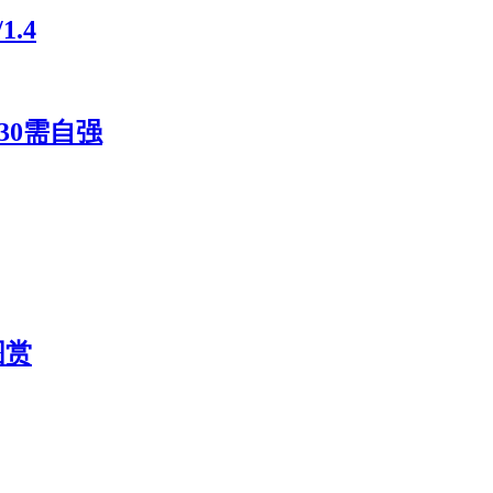
.4
30需自强
图赏