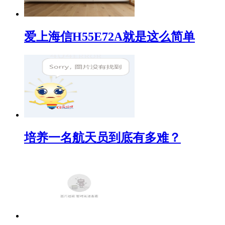
爱上海信H55E72A就是这么简单
培养一名航天员到底有多难？