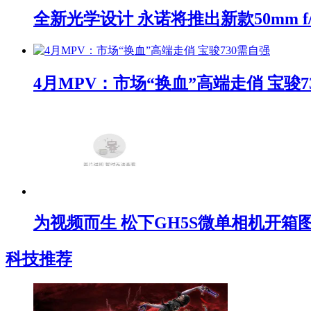
全新光学设计 永诺将推出新款50mm f/1
4月MPV：市场“换血”高端走俏 宝骏7
为视频而生 松下GH5S微单相机开箱
科技推荐