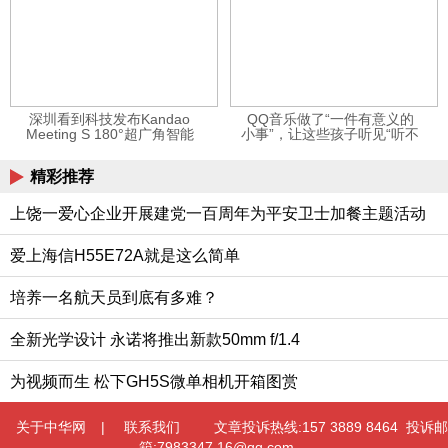
深圳看到科技发布Kandao
QQ音乐做了“一件有意义的
Meeting S 180°超广角智能
小事”，让这些孩子听见“听不
视频会议机
见”的音乐
精彩推荐
上饶一爱心企业开展建党一百周年为平安卫士加餐主题活动
爱上海信H55E72A就是这么简单
培养一名航天员到底有多难？
全新光学设计 永诺将推出新款50mm f/1.4
为视频而生 松下GH5S微单相机开箱图赏
关于中华网
|
联系我们
文章投诉热线:157 3889 8464 投诉邮
箱:7983347 16@qq.com