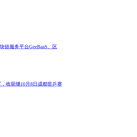
链服务平台GeeBaaS、区
军，收获继10月8日成都世乒赛