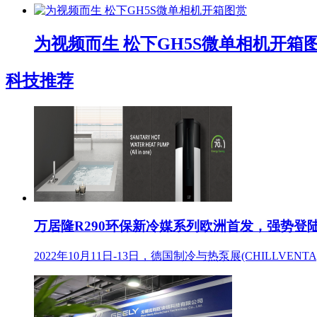
为视频而生 松下GH5S微单相机开箱
科技推荐
万居隆R290环保新冷媒系列欧洲首发，强势登陆德
2022年10月11日-13日，德国制冷与热泵展(CHIL