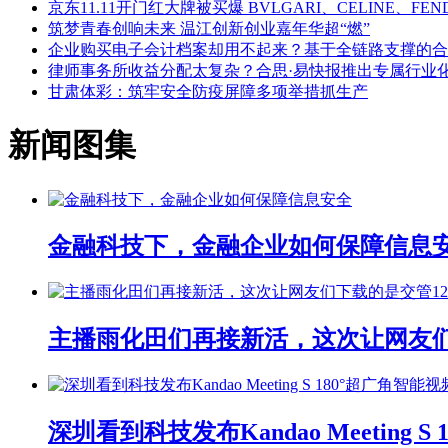
京东11.11开门红大牌被买爆 BVLGARI、CELINE、
筑梦青春创响未来 温江创新创业嘉年华超“燃”
企业购买电子会计档案却用不起来？基于全链路支撑的合
律师事务所收益分配太复杂？合思·易快报推出专属行业
甘肃体彩：筑牢安全防疫屏障多项举措抓生产
新闻图集
金融科技下，金融企业如何保障信息
主播雨化田们再接新活，这次让网友们下
深圳看到科技发布Kandao Meeting 