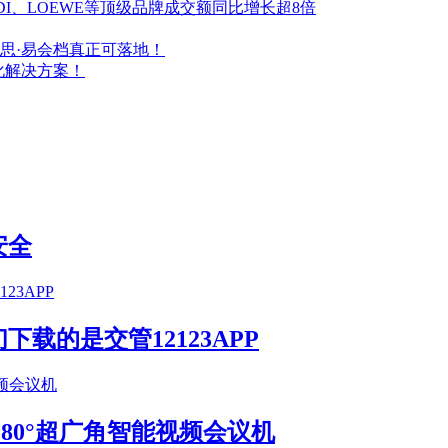
FENDI、LOEWE等顶级品牌成交额同比增长超8倍
思·易会档真正可落地！
化解决方案！
安全
载的是交管12123APP
S 180°超广角智能视频会议机