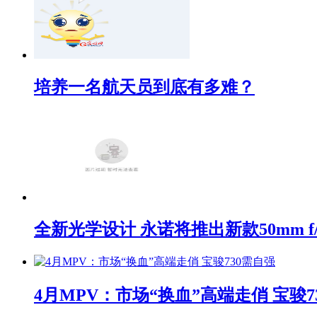
培养一名航天员到底有多难？
全新光学设计 永诺将推出新款50mm f/1
4月MPV：市场“换血”高端走俏 宝骏7