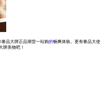
带来奢品大牌正品潮货一站购
的
畅爽体验。更有奢品大使
仪大牌美物吧！