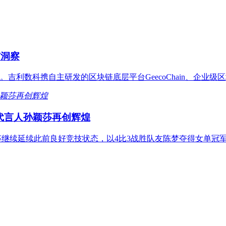
与洞察
。吉利数科携自主研发的区块链底层平台GeecoChain、企业级区块
和代言人孙颖莎再创辉煌
孙颖莎继续延续此前良好竞技状态，以4比3战胜队友陈梦夺得女单冠