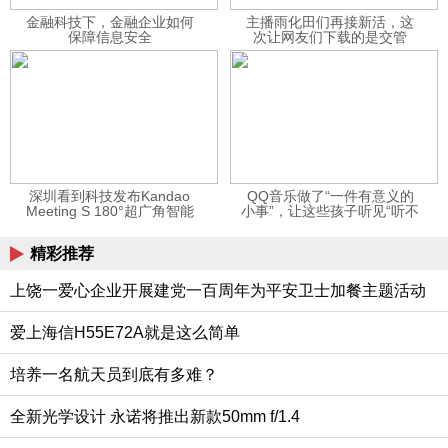
金融科技下，金融企业如何
主播雨化田们再接新活，这
保障信息安全
次让网友们下载的是交管
12123APP
深圳看到科技发布Kandao
QQ音乐做了“一件有意义的
Meeting S 180°超广角智能
小事”，让这些孩子听见“听不
视频会议机
见”的音乐
精彩推荐
上饶一爱心企业开展建党一百周年为平安卫士加餐主题活动
爱上海信H55E72A就是这么简单
培养一名航天员到底有多难？
全新光学设计 永诺将推出新款50mm f/1.4